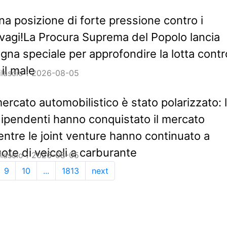
na posizione di forte pressione contro i
lvagi!La Procura Suprema del Popolo lancia
na speciale per approfondire la lotta contr
il male
rilascio：2026-08-05
 mercato automobilistico è stato polarizzato: 
dipendenti hanno conquistato il mercato
entre le joint venture hanno continuato a
ote di veicoli a carburante
rilascio：2026-08-05
9
10
...
1813
next