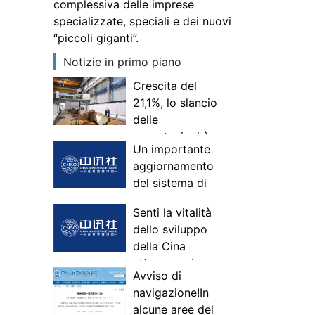
complessiva delle imprese
specializzate, speciali e dei nuovi
“piccoli giganti”.
Notizie in primo piano
Crescita del
21,1%, lo slancio
delle
esportazioni è
Un importante
forte!È stata
aggiornamento
rafforzata la
del sistema di
competitività
governance
complessiva
Senti la vitalità
economica e
delle imprese
dello sviluppo
commerciale
specializzate,
della Cina
della Cina: gli
speciali e dei
attraverso i
esperti
nuovi “piccoli
Avviso di
consumi
interpretano la
giganti”.
navigazione!In
prima indagine
alcune aree del