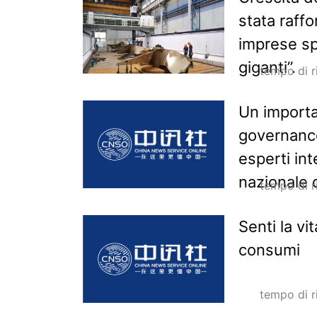
stata raffo
imprese spe
giganti”.
tempo di 
Un importa
governance
esperti int
nazionale 
tempo di 
Senti la vi
consumi
tempo di 