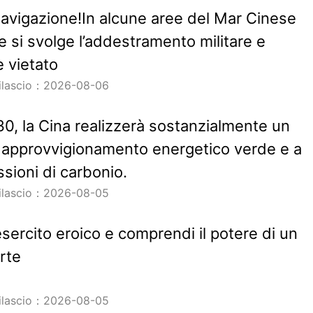
navigazione!In alcune aree del Mar Cinese
e si svolge l’addestramento militare e
è vietato
rilascio：2026-08-06
030, la Cina realizzerà sostanzialmente un
 approvvigionamento energetico verde e a
sioni di carbonio.
rilascio：2026-08-05
esercito eroico e comprendi il potere di un
rte
rilascio：2026-08-05