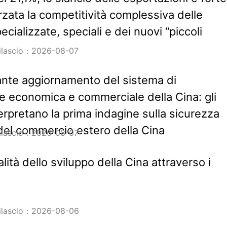
rzata la competitività complessiva delle
cializzate, speciali e dei nuovi “piccoli
rilascio：2026-08-07
nte aggiornamento del sistema di
 economica e commerciale della Cina: gli
erpretano la prima indagine sulla sicurezza
del commercio estero della Cina
rilascio：2026-08-07
talità dello sviluppo della Cina attraverso i
rilascio：2026-08-06