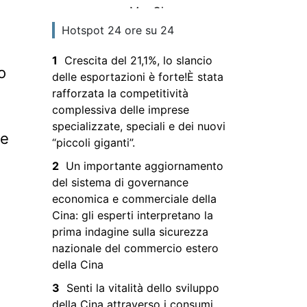
sulla sicurezza
Mar Cinese
nazionale del
Meridionale si
Hotspot 24 ore su 24
commercio
svolge
estero della Cina
1
Crescita del 21,1%, lo slancio
l’addestramento
o
delle esportazioni è forte!È stata
militare e
rafforzata la competitività
l’ingresso è
complessiva delle imprese
vietato
specializzate, speciali e dei nuovi
le
“piccoli giganti”.
2
Un importante aggiornamento
del sistema di governance
economica e commerciale della
Cina: gli esperti interpretano la
prima indagine sulla sicurezza
nazionale del commercio estero
della Cina
3
Senti la vitalità dello sviluppo
della Cina attraverso i consumi