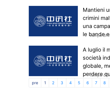
Mantieni u
crimini ma
una campag
le bande e 
tempo di 
A luglio il
società in
globale, m
perdere qu
tempo di 
pre
1
2
3
4
5
6
7
8