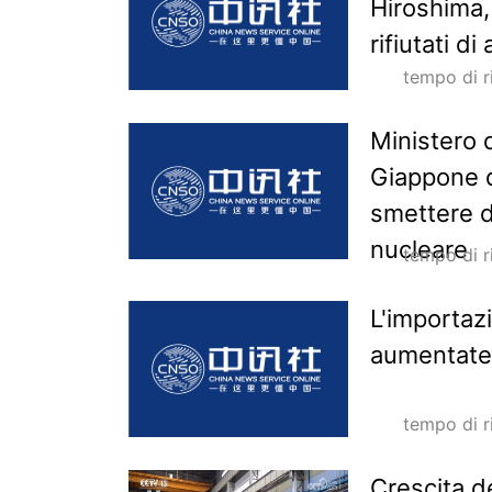
Hiroshima,
rifiutati d
tempo di 
Ministero d
Giappone d
smettere d
nucleare
tempo di 
L'importaz
aumentate 
tempo di 
Crescita de