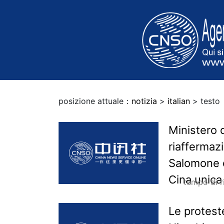
posizione attuale：
notizia
>
italian
> testo
Ministero d
riaffermaz
Salomone d
Cina unica
tempo di 
Le protest