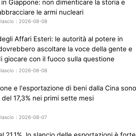
 in Giappone: non dimenticare la storia e
i abbracciare le armi nucleari
rilascio：2026-08-08
egli Affari Esteri: le autorità al potere in
ovrebbero ascoltare la voce della gente e
i giocare con il fuoco sulla questione
rilascio：2026-08-08
ione e l'esportazione di beni dalla Cina son
del 17,3% nei primi sette mesi
rilascio：2026-08-07
l 21,1%, lo slancio delle esportazioni è forte