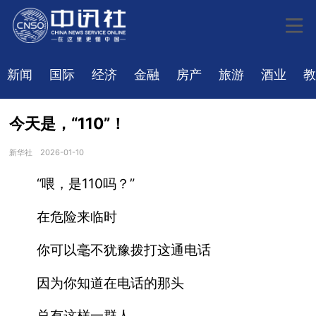
新闻
国际
经济
金融
房产
旅游
酒业
教
今天是，“110”！
新华社
2026-01-10
“喂，是110吗？”
在危险来临时
你可以毫不犹豫拨打这通电话
因为你知道在电话的那头
总有这样一群人