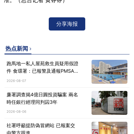
准。（总台记者 黄铮铮）
分享海报
热点新闻
跑馬地一私人屋苑救生員疑用假證
件 食環署：已報警及通報PMSA跟
進
2026-08-07
廉署調查揭4億日圓投資騙案 兩名
時任銀行經理同判囚3年
2026-08-06
社署呼籲提防偽冒網站 已報案交
由警方跟進