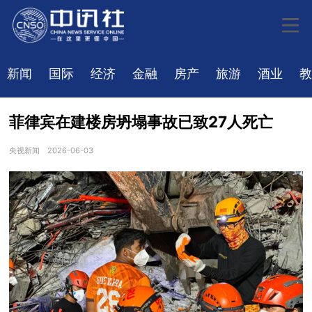
新闻
国际
经济
金融
房产
旅游
酒业
教
菲律宾在建楼房坍塌事故已致27人死亡
央视新闻
2026-06-03