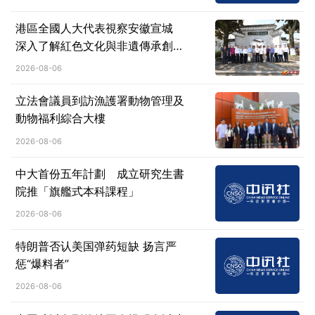
港區全國人大代表視察安徽宣城
深入了解紅色文化與非遺傳承創新
成果
2026-08-06
立法會議員到訪漁護署動物管理及
動物福利綜合大樓
2026-08-06
中大首份五年計劃 成立研究生書
院推「旗艦式本科課程」
2026-08-06
特朗普否认美国弹药短缺 扬言严
惩“爆料者”
2026-08-06