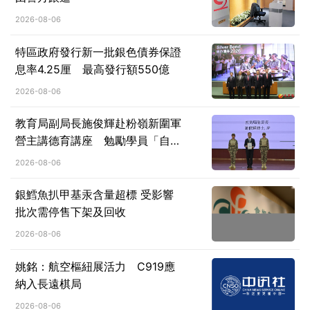
2026-08-06
特區政府發行新一批銀色債券保證
息率4.25厘 最高發行額550億
2026-08-06
教育局副局長施俊輝赴粉嶺新圍軍
營主講德育講座 勉勵學員「自律
前行、砥礪堅韌、心繫家國」
2026-08-06
銀鱈魚扒甲基汞含量超標 受影響
批次需停售下架及回收
2026-08-06
姚銘：航空樞紐展活力 C919應
納入長遠棋局
2026-08-06