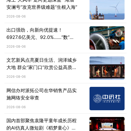
安澜号”攻克世界级难题“生根入海”
2026-08-06
出口强劲，向新向优提速！
6927.6亿美元、92.0%……“数”说
机械工业行业运行亮点
2026-08-06
文艺新风点亮夏日生活、润泽城乡
大地 群众“家门口”欣赏公益高质量
演出
2026-08-06
网信办对派拓公司在华销售产品实
施网络安全审查
2026-08-06
国内首部聚焦袁隆平童年成长历程
的AI仿真人微短剧《稻梦童心》在