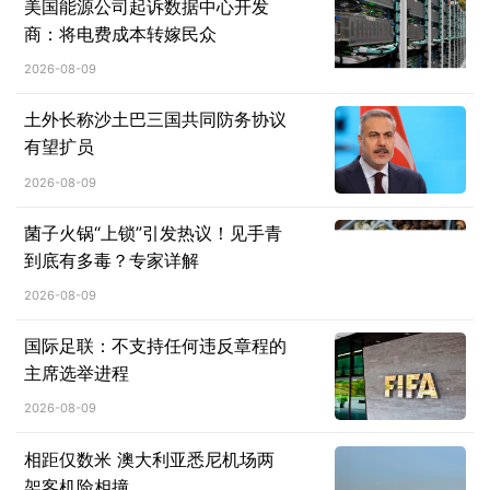
美国能源公司起诉数据中心开发
商：将电费成本转嫁民众
2026-08-09
土外长称沙土巴三国共同防务协议
有望扩员
2026-08-09
菌子火锅“上锁”引发热议！见手青
到底有多毒？专家详解
2026-08-09
国际足联：不支持任何违反章程的
主席选举进程
2026-08-09
相距仅数米 澳大利亚悉尼机场两
架客机险相撞