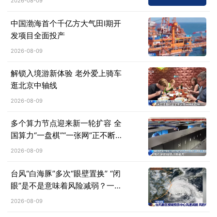
2026-08-09
中国渤海首个千亿方大气田Ⅰ期开
发项目全面投产
2026-08-09
解锁入境游新体验 老外爱上骑车
逛北京中轴线
2026-08-09
多个算力节点迎来新一轮扩容 全
国算力“一盘棋”“一张网”正不断成
型
2026-08-09
台风“白海豚”多次“眼壁置换” “闭
眼”是不是意味着风险减弱？一文
了解↓
2026-08-09