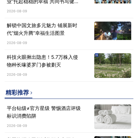
业”托起稳稳的幸福 共同书写健康
生活答卷
2026-08-09
解锁中国文旅多元魅力 铺展新时
代“烟火升腾”幸福生活图景
2026-08-09
科技火眼揪出隐患！5.7万株入侵
物种长喙婆罗门参被剿灭
2026-08-09
精彩推荐
平台钻级≠官方星级 警惕酒店评级
标识消费陷阱
2026-08-09