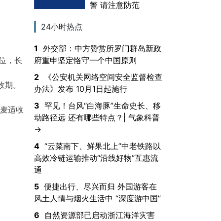
警 请注意防范
24小时热点
1
外交部：中方赞赏所罗门群岛新政
府重申坚定恪守一个中国原则
位，长
2
《公安机关网络空间安全监督检查
收期。
办法》发布 10月1日起施行
3
罕见！台风“白海豚”生命史长、移
小麦适收
动路径远 还有哪些特点？| 气象科普
→
4
“云菜南下、鲜果北上”中老铁路以
高效冷链运输推动“沿线好物”互惠流
通
5
便捷出行、尽兴而归 外国游客在
风土人情与烟火生活中 “深度游中国”
6
自然资源部已启动浙江海洋灾害