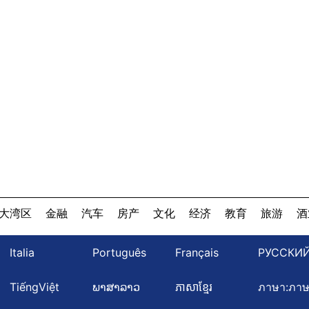
大湾区
金融
汽车
房产
文化
经济
教育
旅游
酒
Italia
Português
Français
РУССКИ
TiếngViệt
ພາສາລາວ
ភាសាខ្មែរ
ภาษา:ภา