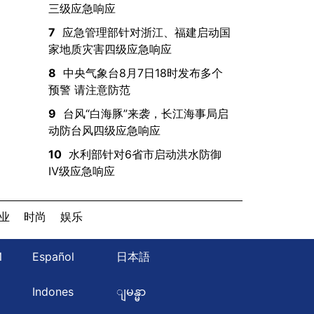
三级应急响应
7
应急管理部针对浙江、福建启动国
家地质灾害四级应急响应
8
中央气象台8月7日18时发布多个
预警 请注意防范
9
台风“白海豚”来袭，长江海事局启
动防台风四级应急响应
10
水利部针对6省市启动洪水防御
Ⅳ级应急响应
业
时尚
娱乐
Й
Español
日本語
ษ
Indones
ျမန္မာ