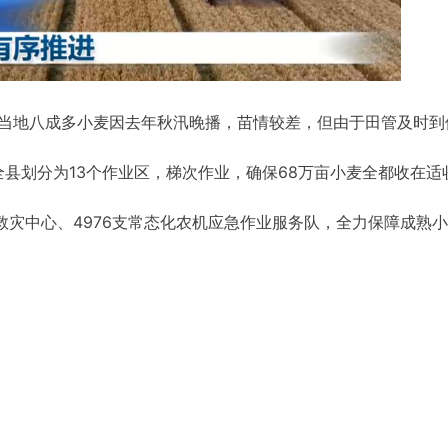
管当地八成多小麦因去年秋汛晚播，苗情较差，但由于田管及时到
县划分为13个作业区，梯次作业，确保68万亩小麦全都收在适
救灾中心、4976支常态化农机应急作业服务队，全力保障成熟