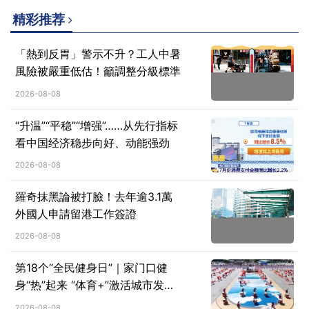
精彩推荐
「熱到反胃」警示不升？工人中暑
風險被嚴重低估！籲調整分級標準
2026-08-08
“升温”“平稳”“增强”……从先行指标
看中国经济稳步向好、动能强劲
2026-08-08
羅奇抹黑論被打臉！去年逾3.1萬
外國人申請留港工作簽證
2026-08-08
第18个“全民健身日”｜家门口健
身“热”起来 “体育+”激活城市发展
新动能
2026-08-08