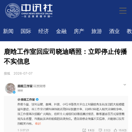
新闻
国际
经济
金融
房产
旅游
酒业
教
鹿晗工作室回应司晓迪晒照：立即停止传播
不实信息
搜狐
2026-07-07