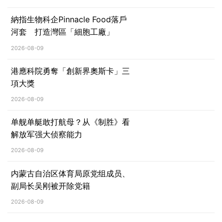
納指生物科企Pinnacle Food落戶
河套 打造灣區「細胞工廠」
2026-08-09
港應科院勇奪「創新界奧斯卡」三
項大獎
2026-08-09
单舰单艇敢打航母？从《制胜》看
解放军强大侦察能力
2026-08-09
内蒙古自治区体育局原党组成员、
副局长吴刚被开除党籍
2026-08-09