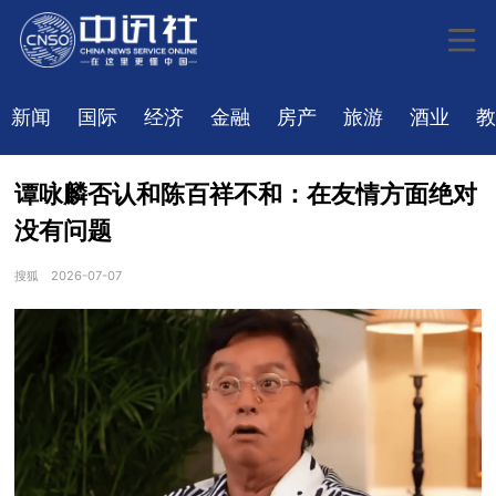
新闻
国际
经济
金融
房产
旅游
酒业
教
谭咏麟否认和陈百祥不和：在友情方面绝对
没有问题
搜狐
2026-07-07