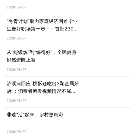
长征路”实践团走进红光村
2026-08-07
“冬青计划”助力家庭经济困难毕业
生走好职场第一步——首批2300
余名大学生受益于就业帮扶项目
2026-08-07
从“能锻炼”到“练得好”，全民健身
悄然进阶上新
2026-08-07
泸溪河回应“桃酥疑吃出3颗金属牙
冠”：消费者所发视频情况不属
实，已主动删除相关视频
2026-08-07
非遗“活”起来，乡村更精彩
2026-08-07