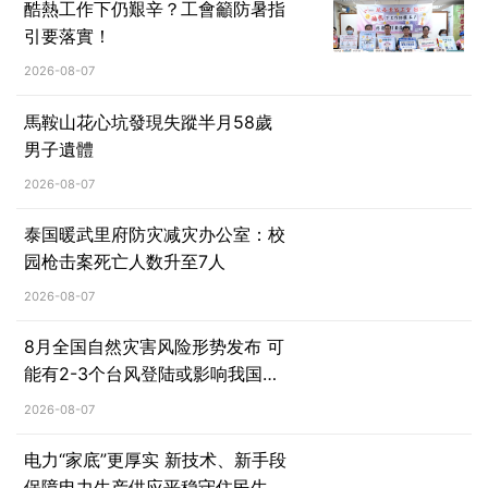
酷熱工作下仍艱辛？工會籲防暑指
引要落實！
2026-08-07
馬鞍山花心坑發現失蹤半月58歲
男子遺體
2026-08-07
泰国暖武里府防灾减灾办公室：校
园枪击案死亡人数升至7人
2026-08-07
8月全国自然灾害风险形势发布 可
能有2-3个台风登陆或影响我国沿
海地区
2026-08-07
电力“家底”更厚实 新技术、新手段
保障电力生产供应平稳守住民生用