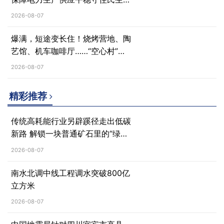
电底线
2026-08-07
爆满，短途变长住！烧烤营地、陶
艺馆、机车咖啡厅……“空心村”蝶
变焕发新活力
2026-08-07
精彩推荐
传统高耗能行业另辟蹊径走出低碳
新路 解锁一块普通矿石里的“绿色
密码”
2026-08-07
南水北调中线工程调水突破800亿
立方米
2026-08-07