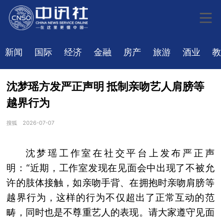
新闻
国际
经济
金融
房产
旅游
酒业
教
沈梦瑶方发严正声明 抵制亲吻艺人肩膀等
越界行为
搜狐
2026-07-07
沈梦瑶工作室在社交平台上发布严正声
明：“近期，工作室发现在见面会中出现了不被允
许的肢体接触，如亲吻手背、在拥抱时亲吻肩膀等
越界行为，这样的行为不仅超出了正常互动的范
畴，同时也是不尊重艺人的表现。请大家遵守见面