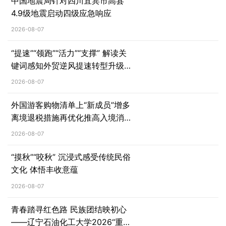
中国地震局针对四川宜宾市高县
4.9级地震启动四级应急响应
2026-08-07
“提速”“领跑”“活力”“支撑” 解读关
键词感知外贸逆风提速转型升级
的“新质爆发力”
2026-08-07
外国游客购物清单上“新成员”增多
离境退税措施再优化推高入境消费
热力
2026-08-07
“摸秋”“咬秋” 沉浸式感受传统民俗
文化 体悟丰收意蕴
2026-08-07
青春踏寻红色路 民族团结映初心
——辽宁石油化工大学2026“重走