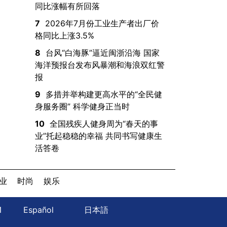
同比涨幅有所回落
7
2026年7月份工业生产者出厂价
格同比上涨3.5%
8
台风“白海豚”逼近闽浙沿海 国家
海洋预报台发布风暴潮和海浪双红警
报
9
多措并举构建更高水平的“全民健
身服务圈” 科学健身正当时
10
全国残疾人健身周为“春天的事
业”托起稳稳的幸福 共同书写健康生
活答卷
业
时尚
娱乐
Й
Español
日本語