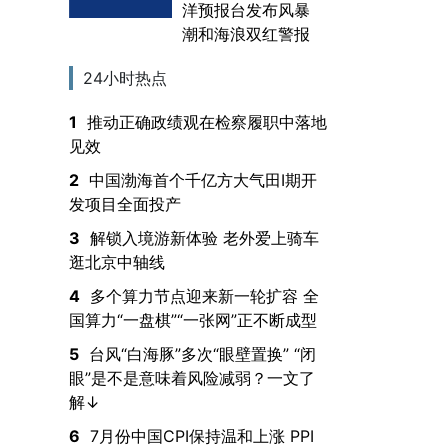
洋预报台发布风暴
潮和海浪双红警报
24小时热点
1
推动正确政绩观在检察履职中落地
见效
2
中国渤海首个千亿方大气田Ⅰ期开
发项目全面投产
3
解锁入境游新体验 老外爱上骑车
逛北京中轴线
4
多个算力节点迎来新一轮扩容 全
国算力“一盘棋”“一张网”正不断成型
5
台风“白海豚”多次“眼壁置换” “闭
眼”是不是意味着风险减弱？一文了
解↓
6
7月份中国CPI保持温和上涨 PPI