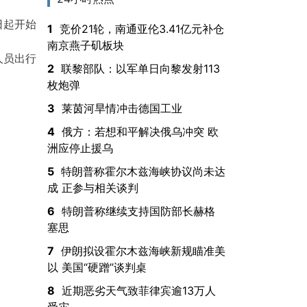
日起开始
1
竞价21轮，南通亚伦3.41亿元补仓
南京燕子矶板块
人员出行
2
联黎部队：以军单日向黎发射113
枚炮弹
3
莱茵河旱情冲击德国工业
4
俄方：若想和平解决俄乌冲突 欧
洲应停止援乌
5
特朗普称霍尔木兹海峡协议尚未达
成 正参与相关谈判
6
特朗普称继续支持国防部长赫格
塞思
7
伊朗拟设霍尔木兹海峡新规瞄准美
以 美国“硬蹭”谈判桌
8
近期恶劣天气致菲律宾逾13万人
受灾