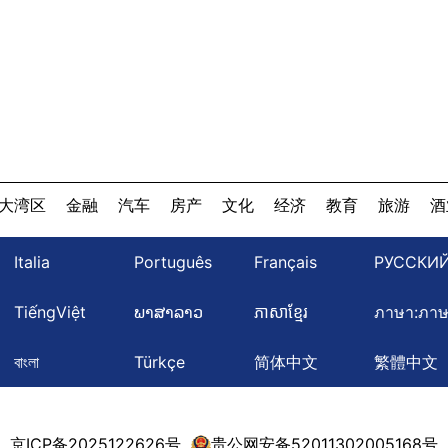
大湾区
金融
汽车
房产
文化
经济
教育
旅游
酒
Italia
Português
Français
РУССКИ
TiếngViệt
ພາສາລາວ
ភាសាខ្មែរ
ภาษา:ภา
বাংলা
Türkçe
简体中文
繁體中文
京ICP备2025122626号
贵公网安备52011302005168号