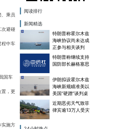
阅读排行
锁、乘员
新闻精选
二次避碰
特朗普称霍尔木兹
海峡协议尚未达成
过程中车
正参与相关谈判
特朗普称继续支持
国防部长赫格塞思
我国车
伊朗拟设霍尔木兹
海峡新规瞄准美以
位置，更
美国“硬蹭”谈判桌
近期恶劣天气致菲
律宾逾13万人受灾
步实施方
24小时热点