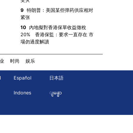
9
特朗普：美国某些弹药供应相对
紧张
10
內地擬對香港保單收益徵稅
20% 香港保監：要求一直存在 市
場勿過度解讀
业
时尚
娱乐
Й
Español
日本語
ษ
Indones
ျမန္မာ