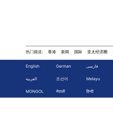
热门频道:
香港
新闻
国际
亚太经济圈
English
German
فارسی
العربية
조선어
Melayu
MONGOL
नेपाली
हिन्दी