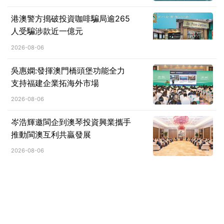
港澳警方搗破投資咖啡騙局逾265
人受騙涉款近一億元
2026-08-06
吳惠嫻:發揮澳門橋頭堡功能全力
支持福建企業拓海外市場
2026-08-06
岑浩輝邀閩企到澳琴投資興業攜手
推動閩澳互利共贏發展
2026-08-06