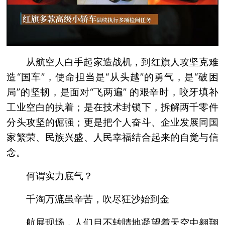
从航空人白手起家造战机，到红旗人攻坚克难
造“国车”，使命担当是“从头越”的勇气，是“破困
局”的坚韧，是面对“飞两遍” 的艰辛时，咬牙填补
工业空白的执着；是在技术封锁下，拆解两千零件
分头攻坚的倔强；更是把个人奋斗、企业发展同国
家繁荣、民族兴盛、人民幸福结合起来的自觉与信
念。
何谓实力底气？
千淘万漉虽辛苦，吹尽狂沙始到金
航展现场，人们目不转睛地凝望着天空中翱翔