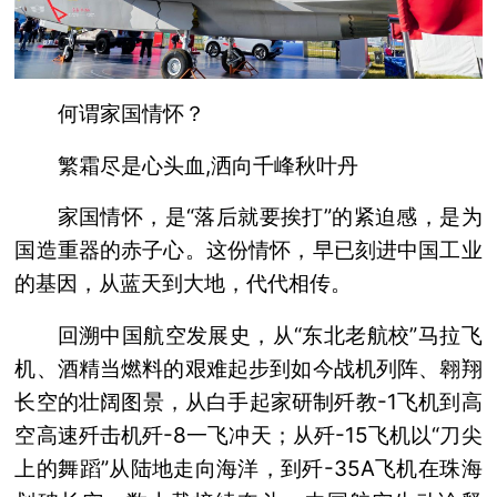
何谓家国情怀？
繁霜尽是心头血,洒向千峰秋叶丹
家国情怀，是“落后就要挨打”的紧迫感，是为
国造重器的赤子心。这份情怀，早已刻进中国工业
的基因，从蓝天到大地，代代相传。
回溯中国航空发展史，从“东北老航校”马拉飞
机、酒精当燃料的艰难起步到如今战机列阵、翱翔
长空的壮阔图景，从白手起家研制歼教-1飞机到高
空高速歼击机歼-8一飞冲天；从歼-15飞机以“刀尖
上的舞蹈”从陆地走向海洋，到歼-35A飞机在珠海