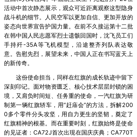
活动中首次静态展示，观众可近距离观察这型隐身
战斗机的细节。人民空军以更加自信、更加开放的
姿态向世界宣告护国力量。在前不久接运第十二批
在韩中国人民志愿军烈士遗骸回国时，沈飞员工们
手持歼-35A等飞机模型，沿途整齐列队表达敬
意。告慰先烈，展望未来，中国人正在书写蓝天上
的新传奇。
这份使命担当，同样在红旗的成长轨迹中留下
深刻印记。面对物资匮乏、核心技术层层封锁的困
境，又肩负时间短、任务重的使命，一汽红旗为研
制第一辆红旗轿车，用“赶庙会”的方法，拆解200
0多个零件分头攻坚，用自力更生的坚韧，奠定了
红旗精神的根基。而在重要时刻，红旗始终是使命
的见证者：CA72J首次出现在国庆庆典；CA770T