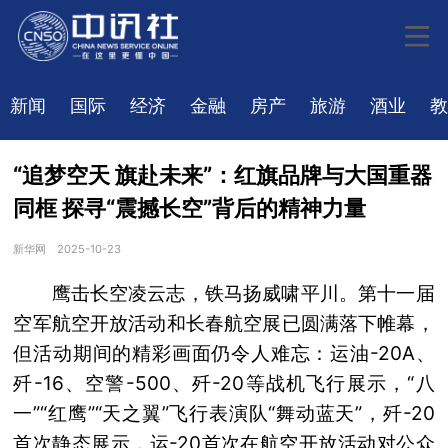
新闻
国际
经济
金融
房产
旅游
酒业
教
“追梦空天 旗赴未来”：红旗品牌与大国重器
同框 探寻“震撼长空”背后的精神力量
新华网
2025-10-23
鹰击长空凌云志，铁马扬威啸平川。第十一届
空军航空开放活动和长春航空展已圆满落下帷幕，
但活动期间的精彩画面仍令人难忘：运油-20A、
歼-16、空警-500、歼-20等战机飞行展示，“八
一”“红鹰”“天之翼”飞行表演队“舞动蓝天”，歼-20
首次静态展示，运-20首次在航空开放活动对公众