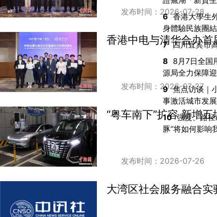
證蕪湖「新質生
发布时间：2026-07-28
6
香港大學生
身體驗民族團結
香港中电与清华合办首
7
四川宜宾市高
8
8月7日全国
源局全力保障迎
发布时间：2026-07-27
9
焦点访谈｜
事激活城市发展
“粤车南下”扩容 新增五
10
强度、路径
豚”将如何影响
发布时间：2026-07-26
大湾区社会服务融合实