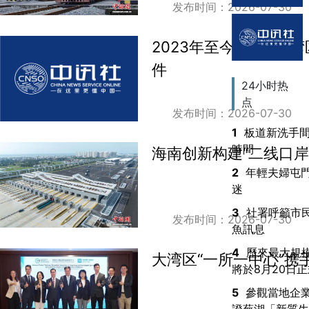
发布时间：2026-07-30
2023年至今年6月大
件
24小时热
点
发布时间：2026-07-30
1
板道新洗手
時間
海南创新构建“二线口岸
2
年輕夫婦屯
迷
3
社署呼籲市
发布时间：2026-07-30
魚訊息
4
歷來最大規模
大湾区“一所一中心”携
將於8月20日
5
參觀當地企