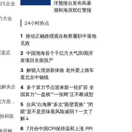
洋预报台发布风暴
25企业
潮和海浪双红警报
力大会
24小时热点
1
推动正确政绩观在检察履职中落地
见效
覆盖近
2
中国渤海首个千亿方大气田Ⅰ期开
发项目全面投产
3
解锁入境游新体验 老外爱上骑车
逛北京中轴线
疏解央企
4
多个算力节点迎来新一轮扩容 全
国算力“一盘棋”“一张网”正不断成型
院方面，
5
台风“白海豚”多次“眼壁置换” “闭
眼”是不是意味着风险减弱？一文了
协和医
解↓
6
7月份中国CPI保持温和上涨 PPI
单疏解