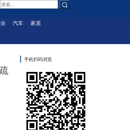
物业
汽车
家居
手机扫码浏览
 疏