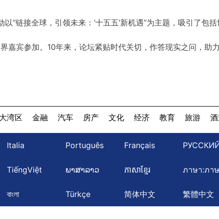
动以“链接全球，引领未来：‘十五五’新机遇”为主题，吸引了包括
的各界嘉宾参加。10年来，论坛紧贴时代关切，作答现实之问，助
大湾区
金融
汽车
房产
文化
经济
教育
旅游
酒
Italia
Português
Français
РУССКИ
TiếngViệt
ພາສາລາວ
ភាសាខ្មែរ
ภาษา:ภา
বাংলা
Türkçe
简体中文
繁體中文