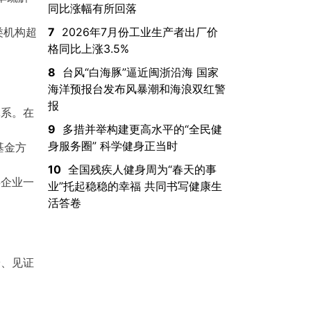
同比涨幅有所回落
7
2026年7月份工业生产者出厂价
类机构超
格同比上涨3.5%
8
台风“白海豚”逼近闽浙沿海 国家
海洋预报台发布风暴潮和海浪双红警
报
体系。在
9
多措并举构建更高水平的“全民健
身服务圈” 科学健身正当时
基金方
10
全国残疾人健身周为“春天的事
类企业一
业”托起稳稳的幸福 共同书写健康生
活答卷
安、见证