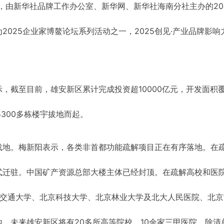
日，由新华社品牌工作办公室、新华网、新华社海南分社主办的20
025企业家博鳌论坛系列活动之一，2025创见·产业品牌影响
，截至目前，雄安新区累计完成投资超10000亿元，开发面积
5300多栋楼宇拔地而起。
载地。梅新阳表示，各类非首都功能疏解项目正在有序落地。在
式迁驻。中国矿产资源总部大楼主体已经封顶。在疏解高校和医
京交通大学、北京科技大学、北京林业大学及北大人民医院、北京
，未来雄安新区将有20多所高等院校，10余家三甲医院。除清