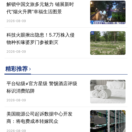
解锁中国文旅多元魅力 铺展新时
代“烟火升腾”幸福生活图景
2026-08-09
科技火眼揪出隐患！5.7万株入侵
物种长喙婆罗门参被剿灭
2026-08-09
精彩推荐
平台钻级≠官方星级 警惕酒店评级
标识消费陷阱
2026-08-09
美国能源公司起诉数据中心开发
商：将电费成本转嫁民众
2026-08-09