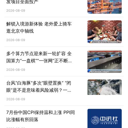
发项目全面投产
2026-08-09
解锁入境游新体验 老外爱上骑车
逛北京中轴线
2026-08-09
多个算力节点迎来新一轮扩容 全
国算力“一盘棋”“一张网”正不断成
型
2026-08-09
台风“白海豚”多次“眼壁置换” “闭
眼”是不是意味着风险减弱？一文
了解↓
2026-08-09
7月份中国CPI保持温和上涨 PPI同
比涨幅有所回落