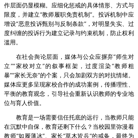
作层面仍显模糊。应细化惩戒的具体情形、方式与
限度，并建立“教师履职免责机制”。投诉机制中应
增设“恶意投诉甄别与反制条款”，对明显失实、过
度纠缠的投诉行为建立记录与约束机制，防止权利
滥用。
在社会舆论层面，媒体与公众应摒弃“师生对
立”“家校对立”的叙事框架，过度渲染“教师粗
暴”“家长无奈”的个案，只会加剧双方的对抗情绪。
媒体应更多呈现家校合作的成功案例，传播理性、
平衡的教育观念，引导社会重新认识教师的专业地
位与育人价值。
教育是一场需要信任托底的远行，当教师只能
在沉默中自保，教育还剩下什么？当校园里弥漫着
教师“如履薄冰”、家长“草木皆兵”的戒备，最终为