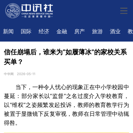
新闻
国际
经济
金融
房产
旅游
酒业
教
信任崩塌后，谁来为“如履薄冰”的家校关系
买单？
中华网
2026-05-11
当下，一种令人忧心的现象正在中小学校园中
蔓延：部分家长以“监督”之名过度介入学校教育，
以“维权”之姿频繁发起投诉，教师的教育教学行为
被置于显微镜下反复审视，教师在日常管理中动辄
得咎。