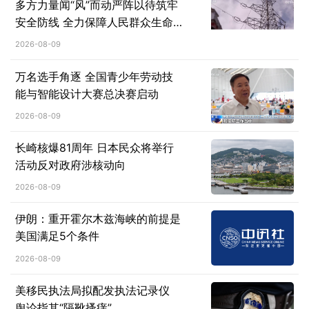
多方力量闻“风”而动严阵以待筑牢
安全防线 全力保障人民群众生命
财产安全
2026-08-09
万名选手角逐 全国青少年劳动技
能与智能设计大赛总决赛启动
2026-08-09
长崎核爆81周年 日本民众将举行
活动反对政府涉核动向
2026-08-09
伊朗：重开霍尔木兹海峡的前提是
美国满足5个条件
2026-08-09
美移民执法局拟配发执法记录仪
舆论指其“隔靴搔痒”