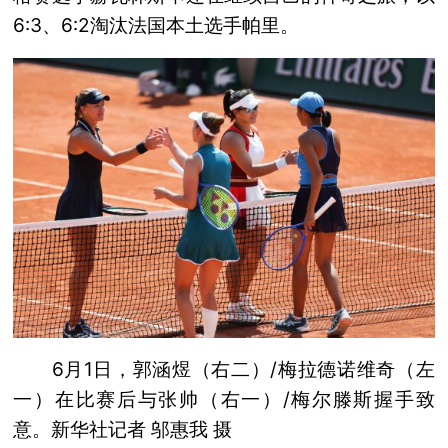
6:3、6:2淘汰法国本土选手帕里。
6月1日，郭涵煜（右二）/梅拉德诺维奇（左
一）在比赛后与张帅（右一）/梅尔滕斯握手致
意。新华社记者 邬惠我 摄