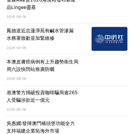
品Lingee靈基
2026-08-06
鳳德道近志蓮淨苑有鹹水管滲漏
水務署致歉並加緊維修
2026-08-06
本澳皮膚癌病例有上升趨勢衛生局
周六設快閃站推廣防曬
2026-08-06
港澳警方搗破投資咖啡騙局逾265
人受騙涉款近一億元
2026-08-06
吳惠嫻:發揮澳門橋頭堡功能全力
支持福建企業拓海外市場