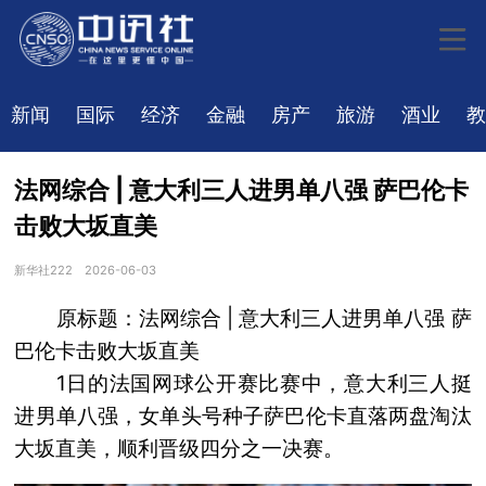
新闻
国际
经济
金融
房产
旅游
酒业
教
法网综合 | 意大利三人进男单八强 萨巴伦卡
击败大坂直美
新华社222
2026-06-03
原标题：法网综合 | 意大利三人进男单八强 萨
巴伦卡击败大坂直美
1日的法国网球公开赛比赛中，意大利三人挺
进男单八强，女单头号种子萨巴伦卡直落两盘淘汰
大坂直美，顺利晋级四分之一决赛。