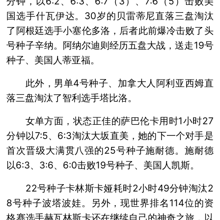
分钟，以6:2、6:3、6:7（3）、7:6（5）击败美
国选手什瓦伊达。30岁的贝雷蒂尼直落三盘淘汰
了阿根廷选手小塞伦多洛，后者此前爆冷击败了头
号种子辛纳。阿纳尔迪则经历五盘大战，送走19号
种子、美国人蒂亚福。
此外，男单4号种子、加拿大人阿利亚西姆直
落三盘淘汰了智利选手塔比洛。
女单方面，状态正佳的萨巴伦卡用时1小时27
分钟以7:5、6:3淘汰大坂直美，她的下一个对手是
首次晋级大满贯八强的25号种子施耐德。施耐德
以6:3、3:6、6:0击败19号种子、美国人凯斯。
22号种子卡林斯卡娅耗时2小时49分钟淘汰2
8号种子波塔波娃。另外，现世界排名114位的资
格赛选手赫瓦林斯卡还在继续自己的神奇之旅，以