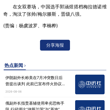
在女双赛场，中国选手郭涵煜搭档梅拉德诺维
奇，淘汰了张帅/梅尔滕斯，晋级八强。
(责编：杨虞波罗、李楠桦)
分享海报
热点新闻
伊朗副外长称美在7月冲突数日后
曾提出谈判 此前已宣布停火协议
失效
2026-08-06
俄副外长指责基辅使用卑劣恐怖手
段 行径堪比“伊斯兰国”与“基地”组