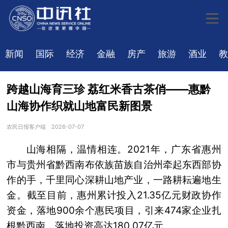
新闻
国际
经济
金融
房产
旅游
酒业
教
跨越山海育三珍 荔红米香古茶俏——惠黔
山海协作织就山地富民新图景
农民日报客户端
2026-07-07
山海相隔，温情相连。2021年，广东省惠州
市与贵州省黔西南布依族苗族自治州牵起东西部协
作的手，千里同心深耕山地产业，一路耕耘遍地生
金。截至目前，惠州累计投入21.35亿元财政协作
资金，落地900余个惠民项目，引来474家企业扎
根黔西南，落地投资高达180.07亿元。