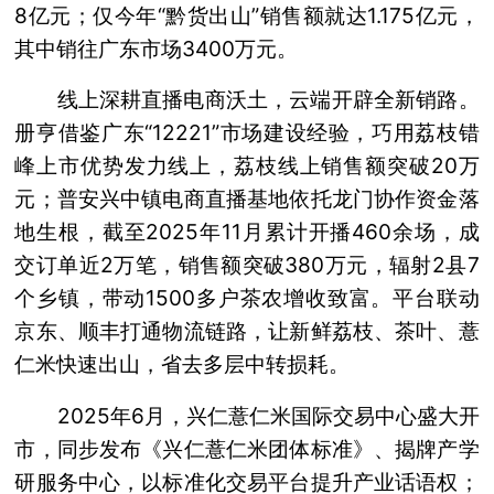
8亿元；仅今年“黔货出山”销售额就达1.175亿元，
其中销往广东市场3400万元。
线上深耕直播电商沃土，云端开辟全新销路。
册亨借鉴广东“12221”市场建设经验，巧用荔枝错
峰上市优势发力线上，荔枝线上销售额突破20万
元；普安兴中镇电商直播基地依托龙门协作资金落
地生根，截至2025年11月累计开播460余场，成
交订单近2万笔，销售额突破380万元，辐射2县7
个乡镇，带动1500多户茶农增收致富。平台联动
京东、顺丰打通物流链路，让新鲜荔枝、茶叶、薏
仁米快速出山，省去多层中转损耗。
2025年6月，兴仁薏仁米国际交易中心盛大开
市，同步发布《兴仁薏仁米团体标准》、揭牌产学
研服务中心，以标准化交易平台提升产业话语权；