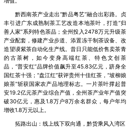
增值。
黔西南茶产业走出“黔品粤艺”融合出彩路。贞
丰引进广东成熟制茶工艺改造本地茶叶，打造“归
善人家”系列特色茶品；全州投入2478万元升级茶
产业配套，修建产业步道、添置冻干制茶设备、改
造望谟紫茶自动化生产线。昔日只能低价售卖茶青
的古茶树，如今变身高端红茶、特色文创茶
品，“普安红”品牌价值飙升至45.83亿元，跻身全
国红茶十强；“盘江红”获评贵州十佳红茶，“坡柳娘
娘茶”斩获国家农产品地理标志。一片茶叶撑起普
安19.2亿元茶产业综合产值，全州茶产业年产值突
破30亿元，惠及1.8万户8万余名群众，每户年均
增收1.8万元以上。
拓路出山：线上线下双向通，黔货乘风入湾区