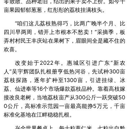
零散散、品种老旧，结出的果子卖不上价。如今千
亩果园郁郁葱葱，红彤彤的荔枝挂满枝头。
“咱们这儿荔枝熟得巧，比两广晚半个月、比
四川早两周，错开上市根本不愁卖！”采摘季，板
弄村村民王丰庆站在果树下，眉眼间全是藏不住的
欢喜。
改变始于2022年。惠城区引进广东“新农
人”吴宇辉团队扎根册亨低热河谷，先试种300亩
荔枝探路，逐年扩种至1300亩，引进挂绿、冰
荔、仙进奉等16个市场爆款荔枝品种。靠着高枝嫁
接改良老树，当地荔枝亩产从300公斤一跃突破50
0公斤，高标准示范园一亩最高能挣5万元，千亩
标准化基地在江畔稳稳扎根。
兴全世界餐桌上，每十粒薏仁米，七粒出自黔