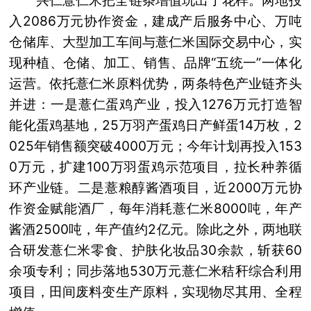
兴仁薏仁米把全链条增值玩出了花样。两地投
入2086万元协作资金，建成产后服务中心、万吨
仓储库、大型加工车间与薏仁米国际交易中心，实
现种植、仓储、加工、销售、品牌“五统一”一体化
运营。依托薏仁米原料优势，两条特色产业链齐头
并进：一是薏仁蛋鸡产业，投入1276万元打造智
能化蛋鸡基地，25万羽产蛋鸡日产鲜蛋14万枚，2
025年销售额突破4000万元；今年计划再投入153
0万元，扩建100万羽蛋鸡示范项目，拉长种养循
环产业链。二是薏粮醇酱酒项目，近2000万元协
作资金赋能酒厂，每年消耗薏仁米8000吨，年产
酱酒2500吨，年产值约2亿元。除此之外，两地联
合研发薏仁米零食、护肤化妆品30余款，斩获60
余项专利；同步落地530万元薏仁米秸秆综合利用
项目，田间废料变生产原料，实现物尽其用、全程