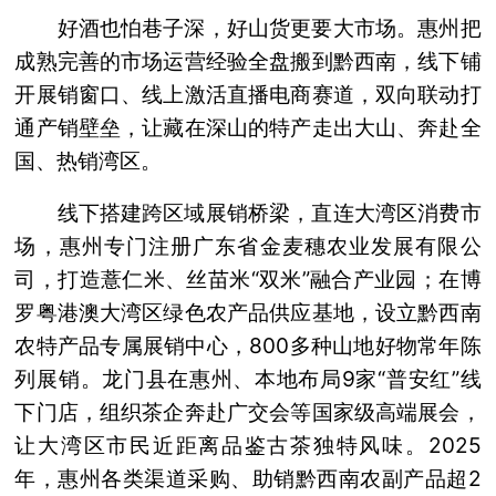
好酒也怕巷子深，好山货更要大市场。惠州把
成熟完善的市场运营经验全盘搬到黔西南，线下铺
开展销窗口、线上激活直播电商赛道，双向联动打
通产销壁垒，让藏在深山的特产走出大山、奔赴全
国、热销湾区。
线下搭建跨区域展销桥梁，直连大湾区消费市
场，惠州专门注册广东省金麦穗农业发展有限公
司，打造薏仁米、丝苗米“双米”融合产业园；在博
罗粤港澳大湾区绿色农产品供应基地，设立黔西南
农特产品专属展销中心，800多种山地好物常年陈
列展销。龙门县在惠州、本地布局9家“普安红”线
下门店，组织茶企奔赴广交会等国家级高端展会，
让大湾区市民近距离品鉴古茶独特风味。2025
年，惠州各类渠道采购、助销黔西南农副产品超2