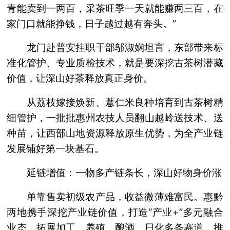
青能卖到一两百，采茶旺季一天就能赚两三百，在
家门口就能挣钱，日子越过越有奔头。”
龙门赴普安挂职干部邬淑娴坦言，东部带来标
准化管护、专业质检技术，就是要深挖古茶树潜藏
价值，让深山好茶释放真正身价。
从荔枝嫁接焕新、薏仁米良种培育到古茶树精
细管护，一批批惠州农技人员翻山越岭送技术、送
种苗，让西部山地资源释放原生优势，为全产业链
发展铺好第一块基石。
延链增值：一物多产链条长，深山好物身价涨
单靠售卖初级农产品，收益微薄难富民。惠黔
两地携手深挖产业链价值，打造“产业+”多元融合
业态，拓展加工、养殖、酿酒、日化多条赛道，推