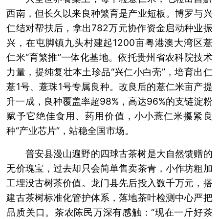
西南，但长久以来良种繁育是产业短板。博罗与兴
仁结对帮扶后，拿出782万元协作资金启动种业振
兴，在屯脚镇九头村建起1200亩粤港澳大湾区薏
仁米“育繁推”一体化基地。依托贵州省农科院技术
力量，提纯复壮本土珍品“兴仁小白壳”，培育出仁
薏1号、薏珠1号专属良种。改良后的薏仁米亩产提
升一成，良种覆盖率超98%，高达96%的支链淀粉
赋予它绝佳食用、药用价值，小小薏仁米攥紧良
种“产业芯片”，站稳全国市场。
普安县漫山遍野的四球古茶树是大自然馈赠的
无价瑰宝，过去却只会简单售卖茶青，小作坊粗加
工埋没古树茶价值。龙门县先后投入数千万元，搭
建古茶树标准化管护体系，落地茶叶检测中心严把
品质关口。茶农陈民万深有感触：“现在一斤好茶