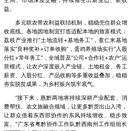
空间、市场深度交融，持续催生出新业态、新收
益。
多元联农带农利益联结机制，稳稳兜住群众增
收底线。各地因地制宜打造适配本地的致富模式：
荔枝产业推行“土地流转+基地务工”，薏仁米基地
落实“良种奖补+订单收购”，蛋鸡养殖场实行“入股
分红+常年务工”，全域普及“公司+合作社+农户”运
营模式，让农户深度嵌入产业链。土地租金、务工
薪资、入股分红、产品收购等多重收益叠加，稳稳
夯实脱贫成果，为乡村振兴筑牢底气。
“接下来，惠黔两地将持续深耕产业配套、消
费帮扶、农文旅融合领域，让更多黔货出山入湾，
让群众借着东西部协作的东风持续增收、稳步致
富。”广东省粤黔协作工作队黔西南州工作组组长