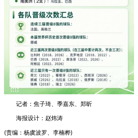
记者：焦子琦、季嘉东、郑昕
海报设计：赵炜涛
(责编：杨虞波罗、李楠桦)