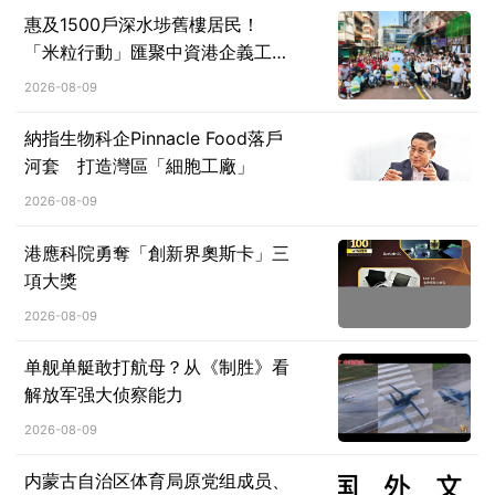
惠及1500戶深水埗舊樓居民！
「米粒行動」匯聚中資港企義工力
量深耕社區
2026-08-09
納指生物科企Pinnacle Food落戶
河套 打造灣區「細胞工廠」
2026-08-09
港應科院勇奪「創新界奧斯卡」三
項大獎
2026-08-09
单舰单艇敢打航母？从《制胜》看
解放军强大侦察能力
2026-08-09
内蒙古自治区体育局原党组成员、