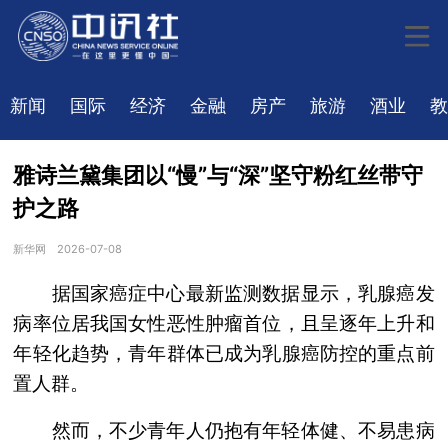
新闻
国际
经济
金融
房产
旅游
酒业
教
雅诗兰黛集团以“慢”与“深”坚守粉红丝带守
护之路
新华网
2026-07-08
据国家癌症中心最新监测数据显示，乳腺癌发
病率位居我国女性恶性肿瘤首位，且呈逐年上升和
年轻化趋势，青年群体已成为乳腺癌防控的重点前
置人群。
然而，不少青年人仍抱有年轻体健、不易患病