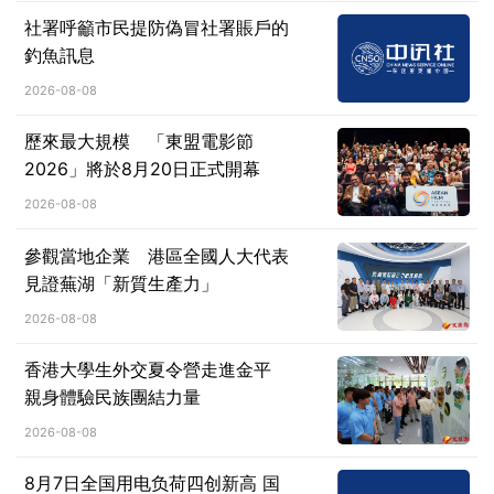
社署呼籲市民提防偽冒社署賬戶的
釣魚訊息
2026-08-08
歷來最大規模 「東盟電影節
2026」將於8月20日正式開幕
2026-08-08
參觀當地企業 港區全國人大代表
見證蕪湖「新質生產力」
2026-08-08
香港大學生外交夏令營走進金平
親身體驗民族團結力量
2026-08-08
8月7日全国用电负荷四创新高 国