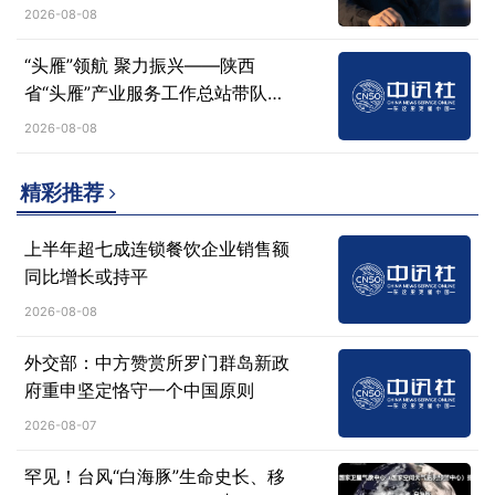
演繹極致法式風雅
2026-08-08
“头雁”领航 聚力振兴​——陕西
省“头雁”产业服务工作总站带队参
加西北（西安）农资双交会
2026-08-08
精彩推荐
上半年超七成连锁餐饮企业销售额
同比增长或持平
2026-08-08
外交部：中方赞赏所罗门群岛新政
府重申坚定恪守一个中国原则
2026-08-07
罕见！台风“白海豚”生命史长、移