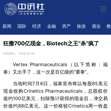
新闻
国际
经济
金融
房产
旅游
酒业
教
狂撒700亿现金，Biotech之王“杀”疯了
E药经理人
2026-07-08
Vertex Pharmaceuticals（以下简称：福
泰）又出手了，这一次是百亿级的“重拳”。
当地时间7月6日，福泰宣布将以每股85美元
现金收购Crinetics Pharmaceuticals，总股权价
值约100亿美元，扣除预计获得的现金后，净交易
价值约88亿美元。这一价格较Crinetics周一收盘