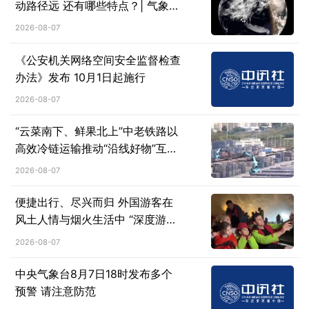
动路径远 还有哪些特点？| 气象科
普→
2026-08-07
《公安机关网络空间安全监督检查
办法》发布 10月1日起施行
2026-08-07
“云菜南下、鲜果北上”中老铁路以
高效冷链运输推动“沿线好物”互惠
流通
2026-08-07
便捷出行、尽兴而归 外国游客在
风土人情与烟火生活中 “深度游中
国”
2026-08-07
中央气象台8月7日18时发布多个
预警 请注意防范