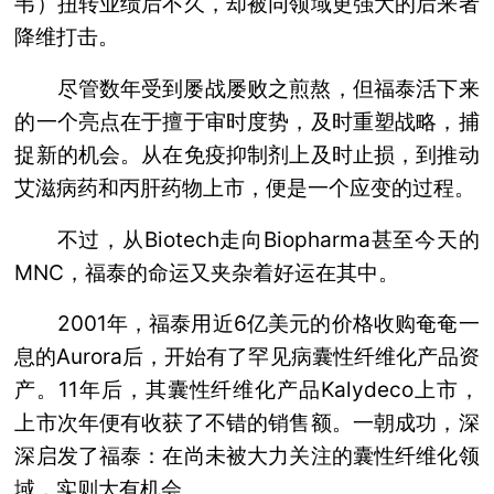
韦）扭转业绩后不久，却被同领域更强大的后来者
降维打击。
尽管数年受到屡战屡败之煎熬，但福泰活下来
的一个亮点在于擅于审时度势，及时重塑战略，捕
捉新的机会。从在免疫抑制剂上及时止损，到推动
艾滋病药和丙肝药物上市，便是一个应变的过程。
不过，从Biotech走向Biopharma甚至今天的
MNC，福泰的命运又夹杂着好运在其中。
2001年，福泰用近6亿美元的价格收购奄奄一
息的Aurora后，开始有了罕见病囊性纤维化产品资
产。11年后，其囊性纤维化产品Kalydeco上市，
上市次年便有收获了不错的销售额。一朝成功，深
深启发了福泰：在尚未被大力关注的囊性纤维化领
域，实则大有机会。