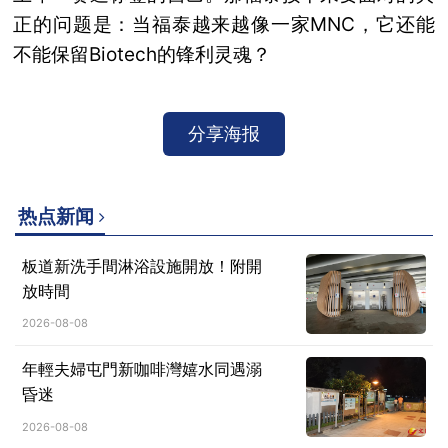
正的问题是：当福泰越来越像一家MNC，它还能
不能保留Biotech的锋利灵魂？
分享海报
热点新闻
板道新洗手間淋浴設施開放！附開
放時間
2026-08-08
年輕夫婦屯門新咖啡灣嬉水同遇溺
昏迷
2026-08-08