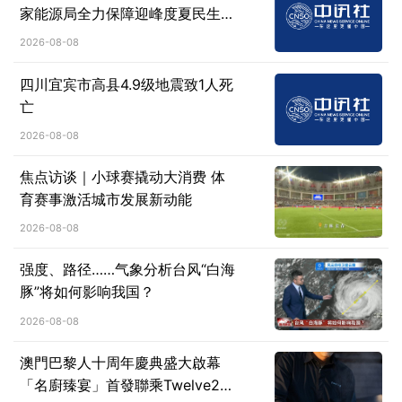
家能源局全力保障迎峰度夏民生用
电
2026-08-08
四川宜宾市高县4.9级地震致1人死
亡
2026-08-08
焦点访谈｜小球赛撬动大消费 体
育赛事激活城市发展新动能
2026-08-08
强度、路径……气象分析台风“白海
豚”将如何影响我国？
2026-08-08
澳門巴黎人十周年慶典盛大啟幕
「名廚臻宴」首發聯乘Twelve25