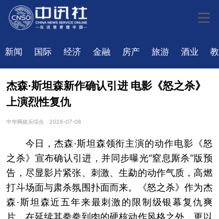
新闻
国际
经济
金融
房产
旅游
酒业
教
杰森·斯坦森新作确认引进 电影《怒之杀》
上演烈性复仇
中华网娱乐综合
2026-07-08
今日，杰森·斯坦森领衔主演的动作电影《怒
之杀》宣布确认引进，并同步曝光“窒息厮杀”版预
告，尽显影片紧张、刺激、生勐的动作气质，高燃
打斗场面与肃杀氛围扑面而来。《怒之杀》作为杰
森·斯坦森近五年来最刺激的限制级银幕复仇爽
片，在延续其拳拳到肉的硬核动作风格之外，更以