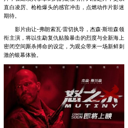
直白凌厉、枪枪爆头的感官冲击，点燃动作片影迷
期待。
影片由让-弗朗索瓦·雷切执导，杰森·斯坦森领
衔主演，将以生勐复仇贴脸暴击的烈度与全新海上
密闭空间厮杀搏命的设定，为观众带来一场新鲜刺
激的银幕体验。