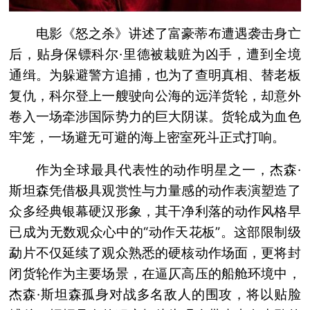
电影《怒之杀》讲述了富豪蒂布遭遇袭击身亡
后，贴身保镖科尔·里德被栽赃为凶手，遭到全境
通缉。为躲避警方追捕，也为了查明真相、替老板
复仇，科尔登上一艘驶向公海的远洋货轮，却意外
卷入一场牵涉国际势力的巨大阴谋。货轮成为血色
牢笼，一场避无可避的海上密室死斗正式打响。
作为全球最具代表性的动作明星之一，杰森·
斯坦森凭借极具观赏性与力量感的动作表演塑造了
众多经典银幕硬汉形象，其干净利落的动作风格早
已成为无数观众心中的“动作天花板”。这部限制级
勐片不仅延续了观众熟悉的硬核动作场面，更将封
闭货轮作为主要场景，在逼仄高压的船舱环境中，
杰森·斯坦森孤身对战多名敌人的围攻，将以贴脸