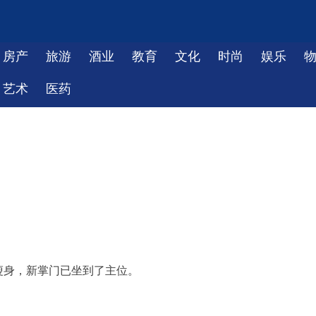
房产
旅游
酒业
教育
文化
时尚
娱乐
艺术
医药
瘦身，新掌门已坐到了主位。