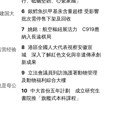
行、砥礪堅韌、心繫家國」
6
銀鱈魚扒甲基汞含量超標 受影響
福建国大
批次需停售下架及回收
7
姚銘：航空樞紐展活力 C919應
納入長遠棋局
8
港區全國人大代表視察安徽宣
运营经验
城 深入了解紅色文化與非遺傳承創
新成果
9
立法會議員到訪漁護署動物管理
及動物福利綜合大樓
也是母公
10
中大首份五年計劃 成立研究生
書院推「旗艦式本科課程」