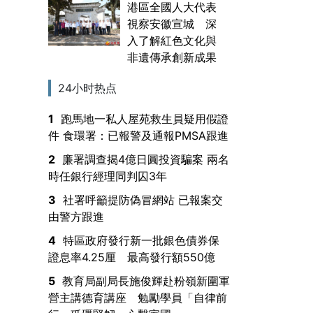
港區全國人大代表
視察安徽宣城 深
入了解紅色文化與
非遺傳承創新成果
24小时热点
1
跑馬地一私人屋苑救生員疑用假證
件 食環署：已報警及通報PMSA跟進
2
廉署調查揭4億日圓投資騙案 兩名
時任銀行經理同判囚3年
3
社署呼籲提防偽冒網站 已報案交
由警方跟進
4
特區政府發行新一批銀色債券保
證息率4.25厘 最高發行額550億
5
教育局副局長施俊輝赴粉嶺新圍軍
營主講德育講座 勉勵學員「自律前