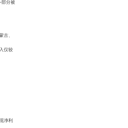
—部分被
蒙古、
入仅较
现净利