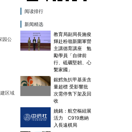
阅读排行
新闻精选
教育局副局長施俊
家园公
輝赴粉嶺新圍軍營
主講德育講座 勉
勵學員「自律前
行、砥礪堅韌、心
繫家國」
銀鱈魚扒甲基汞含
量超標 受影響批
福建区域
次需停售下架及回
收
姚銘：航空樞紐展
活力 C919應納
入長遠棋局