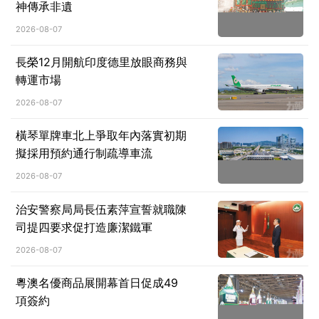
神傳承非遺
2026-08-07
長榮12月開航印度德里放眼商務與
轉運市場
2026-08-07
橫琴單牌車北上爭取年內落實初期
擬採用預約通行制疏導車流
2026-08-07
治安警察局局長伍素萍宣誓就職陳
司提四要求促打造廉潔鐵軍
2026-08-07
粵澳名優商品展開幕首日促成49
項簽約