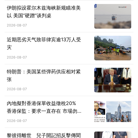
伊朗拟设霍尔木兹海峡新规瞄准美
以 美国“硬蹭”谈判桌
2026-08-07
近期恶劣天气致菲律宾逾13万人受
灾
2026-08-07
特朗普：美国某些弹药供应相对紧
张
2026-08-07
內地擬對香港保單收益徵稅20%
香港保監：要求一直存在 市場勿
過度解讀
2026-08-07
黎彼得離世 兒子開記招反擊傳聞