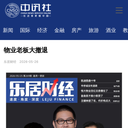
新闻
国际
经济
金融
房产
旅游
酒业
教
物业老板大撤退
乐居财经
2026-05-26