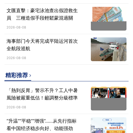
文匯直擊：豪宅泳池查出假證救生
員 三種造假手段輕鬆蒙混過關
2026-08-08
海事部门今天将完成平陆运河首次
全航段巡航
2026-08-08
精彩推荐
「熱到反胃」警示不升？工人中暑
風險被嚴重低估！籲調整分級標準
2026-08-08
“升温”“平稳”“增强”……从先行指标
看中国经济稳步向好、动能强劲