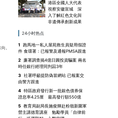
港區全國人大代表
視察安徽宣城 深
入了解紅色文化與
非遺傳承創新成果
24小时热点
1
跑馬地一私人屋苑救生員疑用假證
方向。
件 食環署：已報警及通報PMSA跟進
2
廉署調查揭4億日圓投資騙案 兩名
時任銀行經理同判囚3年
3
社署呼籲提防偽冒網站 已報案交
由警方跟進
4
特區政府發行新一批銀色債券保
證息率4.25厘 最高發行額550億
5
教育局副局長施俊輝赴粉嶺新圍軍
營主講德育講座 勉勵學員「自律前