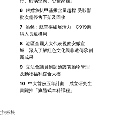
行、砥礪堅韌、心繫家國」
6
銀鱈魚扒甲基汞含量超標 受影響
批次需停售下架及回收
7
姚銘：航空樞紐展活力 C919應
納入長遠棋局
8
港區全國人大代表視察安徽宣
城 深入了解紅色文化與非遺傳承創
新成果
9
立法會議員到訪漁護署動物管理
及動物福利綜合大樓
10
中大首份五年計劃 成立研究生
書院推「旗艦式本科課程」
文旅板块