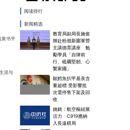
阅读排行
新闻精选
教育局副局長施俊
裁黄书平
輝赴粉嶺新圍軍營
主講德育講座 勉
勵學員「自律前
行、砥礪堅韌、心
繫家國」
生涯与
銀鱈魚扒甲基汞含
量超標 受影響批
次需停售下架及回
收
姚銘：航空樞紐展
活力 C919應納
入長遠棋局