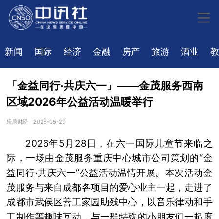
新闻
国际
经济
金融
房产
旅游
酒业
教
「金益同行·共庆六一」——金茂服务西南
区域2026年公益活动温暖举行
乐居财经
2026-05-29
2026年5月28日，在六一国际儿童节来临之
际，一场由金茂服务重庆中心城市公司策划的“金
益同行·共庆六一”公益活动温情开展。本次活动金
茂服务与来自成都各项目的爱心业主一起，走进了
成都市武侯区善工家园助残中心，以音乐律动和手
工制作等趣味互动，与一群特殊的小朋友们一起度