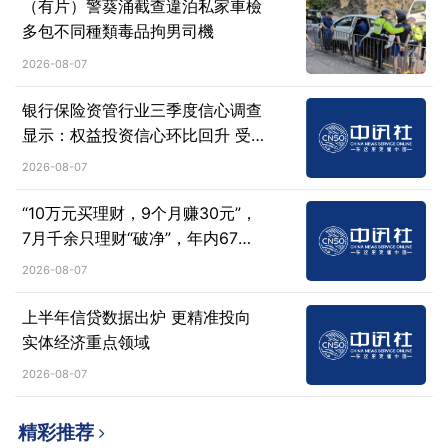
（有片）警葵涌截查違泊私家車檢
多包不同種類毒品拘男司機
2026-08-07
银行保险资管行业三季度信心调查
显示：权益投资信心环比回升 受
访机构配置意愿增强
2026-08-07
“10万元买理财，9个月赚30元”，
7月千余只理财“破净”，年内67只
理财募集失败
2026-08-07
上半年信贷数据出炉 更精准投向
实体经济重点领域
2026-08-07
精彩推荐