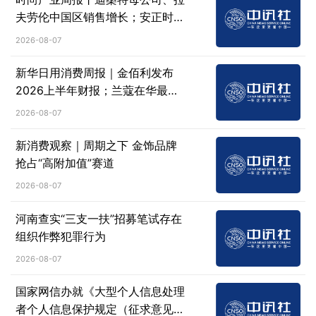
夫劳伦中国区销售增长；安正时尚
回应上交所问询
2026-08-07
新华日用消费周报｜金佰利发布
2026上半年财报；兰蔻在华最大
门店终止运营
2026-08-07
新消费观察｜周期之下 金饰品牌
抢占“高附加值”赛道
2026-08-07
河南查实“三支一扶”招募笔试存在
组织作弊犯罪行为
2026-08-07
国家网信办就《大型个人信息处理
者个人信息保护规定（征求意见