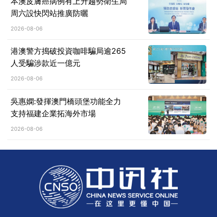
本澳皮膚癌病例有上升趨勢衛生局
周六設快閃站推廣防曬
2026-08-06
港澳警方搗破投資咖啡騙局逾265
人受騙涉款近一億元
2026-08-06
吳惠嫻:發揮澳門橋頭堡功能全力
支持福建企業拓海外市場
2026-08-06