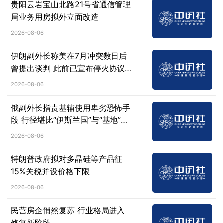
贵阳云岩宝山北路21号省通信管理
局业务用房拟外立面改造
2026-08-06
伊朗副外长称美在7月冲突数日后
曾提出谈判 此前已宣布停火协议
失效
2026-08-06
俄副外长指责基辅使用卑劣恐怖手
段 行径堪比“伊斯兰国”与“基地”组
织
2026-08-06
特朗普政府拟对多晶硅等产品征
15%关税并设价格下限
2026-08-06
民营房企悄然复苏 行业格局进入
修复新阶段