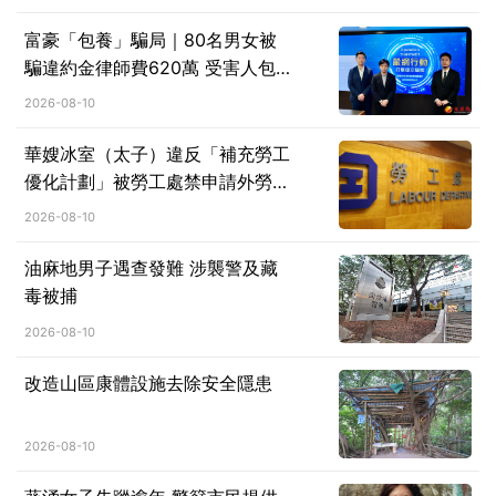
富豪「包養」騙局｜80名男女被
騙違約金律師費620萬 受害人包
括教師學生及醫護 8騙徒落網
2026-08-10
華嫂冰室（太子）違反「補充勞工
優化計劃」被勞工處禁申請外勞一
年
2026-08-10
油麻地男子遇查發難 涉襲警及藏
毒被捕
2026-08-10
改造山區康體設施去除安全隱患
2026-08-10