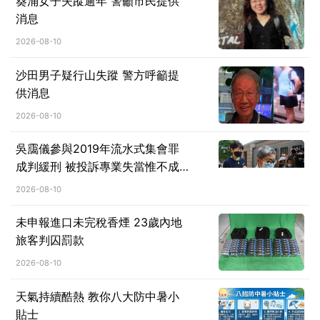
葵涌女子失蹤逾年 警籲市民提供
消息
2026-08-10
沙田男子疑行山失蹤 警方呼籲提
供消息
2026-08-10
吳靄儀參與2019年流水式集會罪
成判緩刑 被投訴專業失當惟不成
立 大律師公會提覆核求推翻判決
2026-08-10
未申報進口未完稅香煙 23歲內地
旅客判囚罰款
2026-08-10
天氣持續酷熱 教你八大防中暑小
貼士