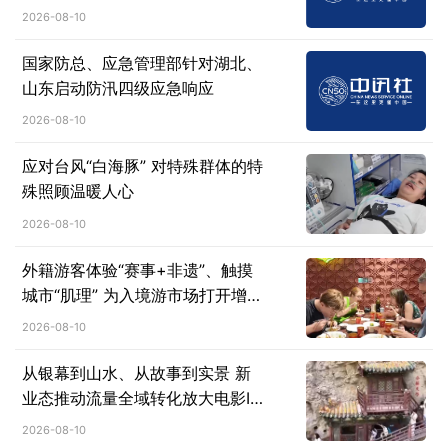
2026-08-10
国家防总、应急管理部针对湖北、
山东启动防汛四级应急响应
2026-08-10
应对台风“白海豚” 对特殊群体的特
殊照顾温暖人心
2026-08-10
外籍游客体验“赛事+非遗”、触摸
城市“肌理” 为入境游市场打开增长
新空间
2026-08-10
从银幕到山水、从故事到实景 新
业态推动流量全域转化放大电影IP
溢出效应
2026-08-10