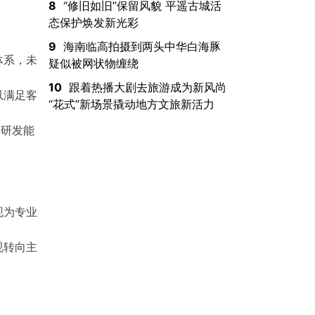
8
“修旧如旧”保留风貌 平遥古城活
态保护焕发新光彩
9
海南临高拍摄到两头中华白海豚
体系，未
疑似被网状物缠绕
10
跟着热播大剧去旅游成为新风尚
以满足客
“花式”新场景撬动地方文旅新活力
品研发能
现为专业
规转向主