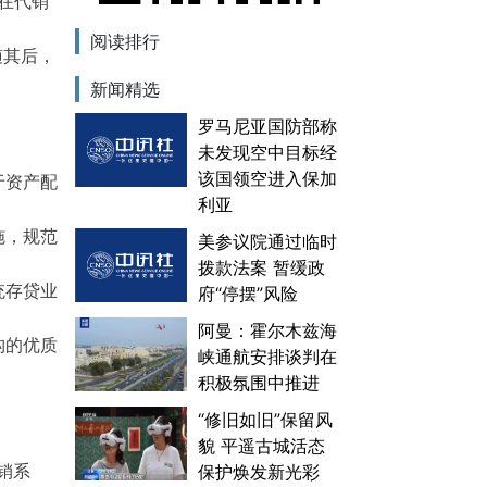
在代销
阅读排行
随其后，
新闻精选
罗马尼亚国防部称
未发现空中目标经
该国领空进入保加
于资产配
利亚
施，规范
美参议院通过临时
拨款法案 暂缓政
统存贷业
府“停摆”风险
阿曼：霍尔木兹海
构的优质
峡通航安排谈判在
积极氛围中推进
“修旧如旧”保留风
貌 平遥古城活态
销系
保护焕发新光彩