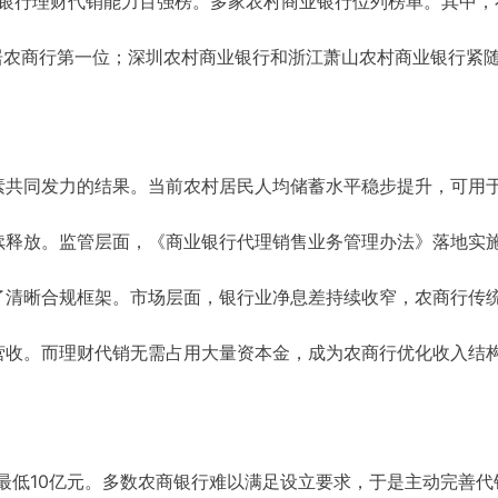
业银行理财代销能力百强榜。多家农村商业银行位列榜单。其中，
居农商行第一位；深圳农村商业银行和浙江萧山农村商业银行紧
素共同发力的结果。当前农村居民人均储蓄水平稳步提升，可用
续释放。监管层面，《商业银行代理销售业务管理办法》落地实
了清晰合规框架。市场层面，银行业净息差持续收窄，农商行传
营收。而理财代销无需占用大量资本金，成为农商行优化收入结
最低10亿元。多数农商银行难以满足设立要求，于是主动完善代