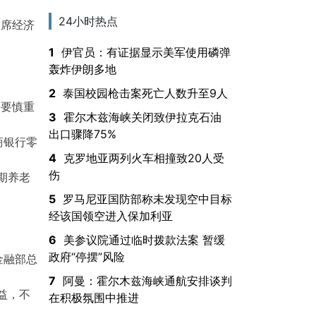
24小时热点
首席经济
1
伊官员：有证据显示美军使用磷弹
轰炸伊朗多地
2
泰国校园枪击案死亡人数升至9人
需要慎重
3
霍尔木兹海峡关闭致伊拉克石油
出口骤降75%
商银行零
4
克罗地亚两列火车相撞致20人受
伤
期养老
5
罗马尼亚国防部称未发现空中目标
经该国领空进入保加利亚
6
美参议院通过临时拨款法案 暂缓
政府“停摆”风险
金融部总
7
阿曼：霍尔木兹海峡通航安排谈判
益，不
在积极氛围中推进