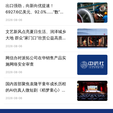
出口强劲，向新向优提速！
6927.6亿美元、92.0%……“数”说
机械工业行业运行亮点
2026-08-06
文艺新风点亮夏日生活、润泽城乡
大地 群众“家门口”欣赏公益高质量
演出
2026-08-06
网信办对派拓公司在华销售产品实
施网络安全审查
2026-08-06
国内首部聚焦袁隆平童年成长历程
的AI仿真人微短剧《稻梦童心》在
德安首发上线
2026-08-06