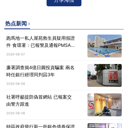
分享海报
热点新闻
跑馬地一私人屋苑救生員疑用假證
件 食環署：已報警及通報PMSA跟
進
2026-08-07
廉署調查揭4億日圓投資騙案 兩名
時任銀行經理同判囚3年
2026-08-06
社署呼籲提防偽冒網站 已報案交
由警方跟進
2026-08-06
特區政府發行新一批銀色債券保證