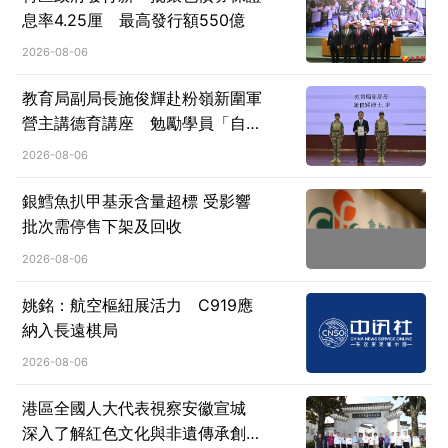
息率4.25厘 最高發行額550億
2026-08-06
教育局副局長施俊輝赴粉嶺新圍軍
營主講德育講座 勉勵學員「自律
前行、砥礪堅韌、心繫家國」
2026-08-06
銀鱈魚扒甲基汞含量超標 受影響
批次需停售下架及回收
2026-08-06
姚銘：航空樞紐展活力 C919應
納入長遠棋局
2026-08-06
港區全國人大代表視察安徽宣城
深入了解紅色文化與非遺傳承創新