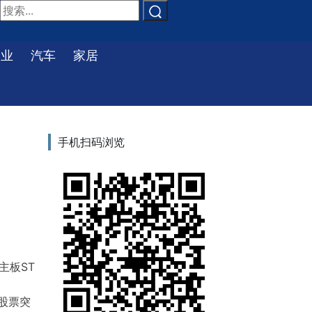
物业
汽车
家居
手机扫码浏览
主板ST
股票突