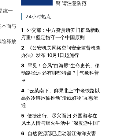
警 请注意防范
是统一
24小时热点
基本面与
1
外交部：中方赞赏所罗门群岛新政
府重申坚定恪守一个中国原则
风险释放
2
《公安机关网络空间安全监督检查
办法》发布 10月1日起施行
3
罕见！台风“白海豚”生命史长、移
动路径远 还有哪些特点？| 气象科普
→
4
“云菜南下、鲜果北上”中老铁路以
高效冷链运输推动“沿线好物”互惠流
通
5
便捷出行、尽兴而归 外国游客在
风土人情与烟火生活中 “深度游中国”
6
自然资源部已启动浙江海洋灾害