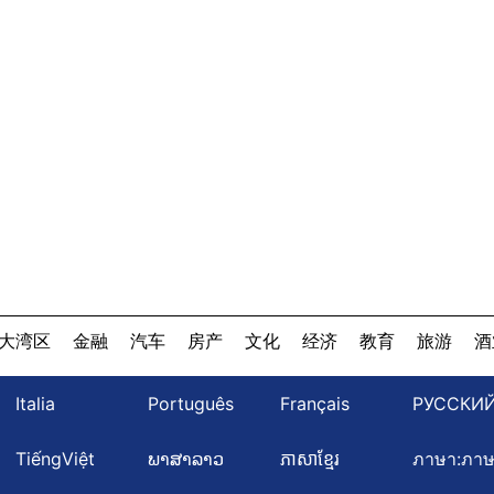
大湾区
金融
汽车
房产
文化
经济
教育
旅游
酒
Italia
Português
Français
РУССКИ
TiếngViệt
ພາສາລາວ
ភាសាខ្មែរ
ภาษา:ภา