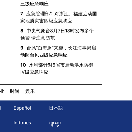
三级应急响应
7
应急管理部针对浙江、福建启动国
家地质灾害四级应急响应
8
中央气象台8月7日18时发布多个
预警 请注意防范
9
台风“白海豚”来袭，长江海事局启
动防台风四级应急响应
10
水利部针对6省市启动洪水防御
Ⅳ级应急响应
业
时尚
娱乐
Й
Español
日本語
ษ
Indones
ျမန္မာ