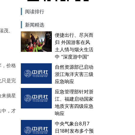
阅读排行
新闻精选
T瑞茂、
便捷出行、尽兴而
归 外国游客在风
土人情与烟火生活
中 “深度游中国”
弈，价格
自然资源部已启动
浙江海洋灾害三级
化只是完
应急响应
应急管理部针对浙
险来摘星
江、福建启动国家
地质灾害四级应急
集中，才
响应
中央气象台8月7
日18时发布多个预