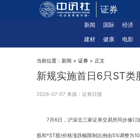
证券
新闻
国际
经济
建材
健康
电影
当前位置：新闻 >
证券
> 正文
新规实施首日6只ST类
2026-07-07 来源：证券日报
7月6日，沪深北三家证券交易所同步修订
股和*ST股)价格涨跌幅限制比例由5%调整为