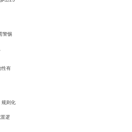
需警惕
。
动性有
、规则化
配置逻