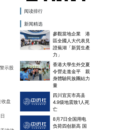
阅读排行
新闻精选
參觀當地企業 港
區全國人大代表見
證蕪湖「新質生產
力」
香港大學生外交夏
警示股
令營走進金平 親
身體驗民族團結力
量
四川宜宾市高县
在收盘
4.9级地震致1人死
亡
易日
8月7日全国用电
负荷四创新高 国