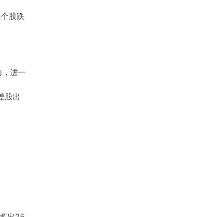
只个股跌
力，进一
差股出
多出25