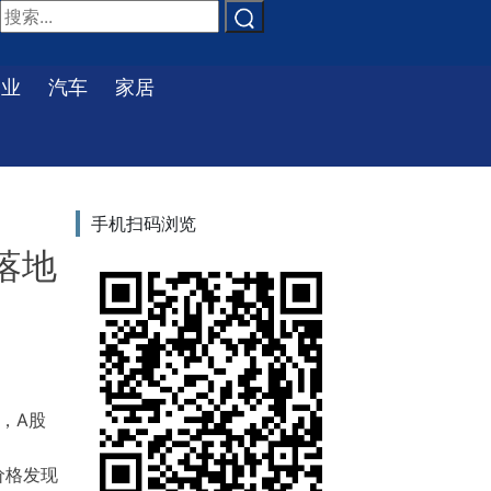
物业
汽车
家居
手机扫码浏览
落地
，A股
价格发现