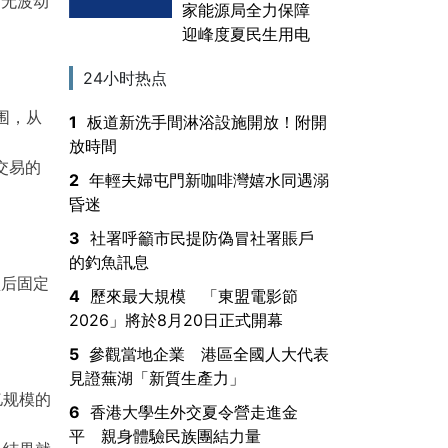
“无波动
家能源局全力保障
迎峰度夏民生用电
24小时热点
围，从
1
板道新洗手間淋浴設施開放！附開
放時間
交易的
2
年輕夫婦屯門新咖啡灣嬉水同遇溺
昏迷
3
社署呼籲市民提防偽冒社署賬戶
的釣魚訊息
盘后固定
4
歷來最大規模 「東盟電影節
2026」將於8月20日正式開幕
5
參觀當地企業 港區全國人大代表
見證蕪湖「新質生產力」
亿规模的
6
香港大學生外交夏令營走進金
平 親身體驗民族團結力量