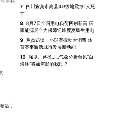
，结果就
7
四川宜宾市高县4.9级地震致1人死
亡
8
8月7日全国用电负荷四创新高 国
家能源局全力保障迎峰度夏民生用电
9
焦点访谈｜小球赛撬动大消费 体
育赛事激活城市发展新动能
10
强度、路径……气象分析台风“白
海豚”将如何影响我国？
的
调整后，