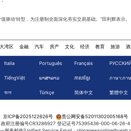
‘价值驱动’转型，为注册制全面深化夯实交易基础。”田利辉表示。
大湾区
金融
汽车
房产
文化
经济
教育
旅游
酒
Italia
Português
Français
РУССКИ
TiếngViệt
ພາສາລາວ
ភាសាខ្មែរ
ภาษา:ภา
বাংলা
Türkçe
简体中文
繁體中文
京ICP备2025122626号
贵公网安备52011302005168号
政府注册编号CR3286927 登记证号75395436-000-06-26-4
一服务邮件|Unified Service Email：chinanewsonline@yeah.n