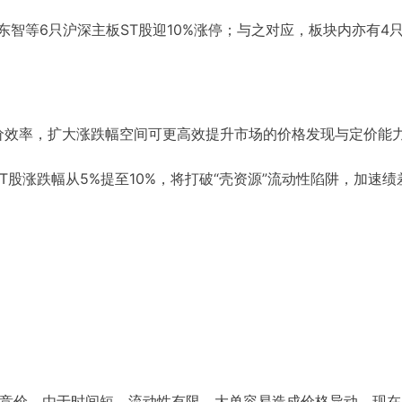
T东智等6只沪深主板ST股迎10%涨停；与之对应，板块内亦有4
价效率，扩大涨跌幅空间可更高效提升市场的价格发现与定价能
股涨跌幅从5%提至10%，将打破“壳资源”流动性陷阱，加速绩
竞价，由于时间短、流动性有限，大单容易造成价格异动。现在