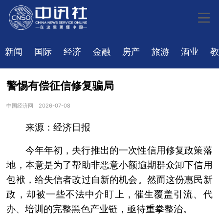
新闻
国际
经济
金融
房产
旅游
酒业
教
警惕有偿征信修复骗局
中国经济网
2026-07-08
来源：经济日报
今年年初，央行推出的一次性信用修复政策落
地，本意是为了帮助非恶意小额逾期群众卸下信用
包袱，给失信者改过自新的机会。然而这份惠民新
政，却被一些不法中介盯上，催生覆盖引流、代
办、培训的完整黑色产业链，亟待重拳整治。