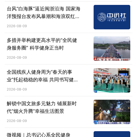
台风“白海豚”逼近闽浙沿海 国家海
洋预报台发布风暴潮和海浪双红警
报
2026-08-09
多措并举构建更高水平的“全民健
身服务圈” 科学健身正当时
2026-08-09
全国残疾人健身周为“春天的事
业”托起稳稳的幸福 共同书写健康
生活答卷
2026-08-09
解锁中国文旅多元魅力 铺展新时
代“烟火升腾”幸福生活图景
2026-08-09
微视频｜总书记心系全民健身