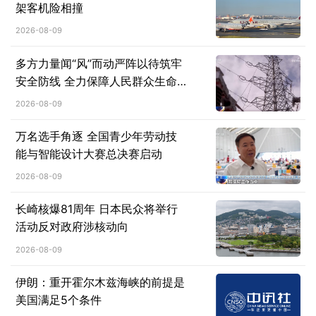
架客机险相撞
2026-08-09
多方力量闻“风”而动严阵以待筑牢
安全防线 全力保障人民群众生命
财产安全
2026-08-09
万名选手角逐 全国青少年劳动技
能与智能设计大赛总决赛启动
2026-08-09
长崎核爆81周年 日本民众将举行
活动反对政府涉核动向
2026-08-09
伊朗：重开霍尔木兹海峡的前提是
美国满足5个条件