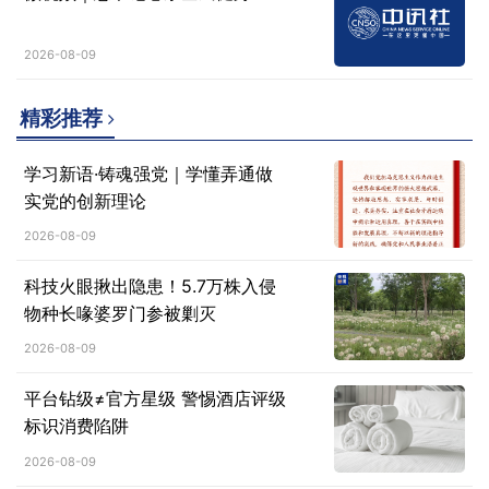
2026-08-09
精彩推荐
学习新语·铸魂强党｜学懂弄通做
实党的创新理论
2026-08-09
科技火眼揪出隐患！5.7万株入侵
物种长喙婆罗门参被剿灭
2026-08-09
平台钻级≠官方星级 警惕酒店评级
标识消费陷阱
2026-08-09