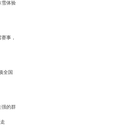
冰雪体验
雪赛事，
项全国
性强的群
”走