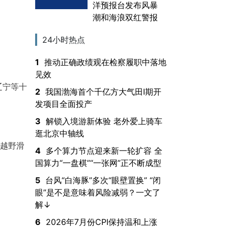
洋预报台发布风暴
潮和海浪双红警报
24小时热点
1
推动正确政绩观在检察履职中落地
见效
辽宁等十
2
我国渤海首个千亿方大气田Ⅰ期开
发项目全面投产
3
解锁入境游新体验 老外爱上骑车
逛北京中轴线
光越野滑
4
多个算力节点迎来新一轮扩容 全
国算力“一盘棋”“一张网”正不断成型
5
台风“白海豚”多次“眼壁置换” “闭
眼”是不是意味着风险减弱？一文了
解↓
6
2026年7月份CPI保持温和上涨