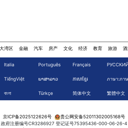
大湾区
金融
汽车
房产
文化
经济
教育
旅游
酒
Italia
Português
Français
РУССКИ
TiếngViệt
ພາສາລາວ
ភាសាខ្មែរ
ภาษา:ภา
বাংলা
Türkçe
简体中文
繁體中文
京ICP备2025122626号
贵公网安备52011302005168号
政府注册编号CR3286927 登记证号75395436-000-06-26-4