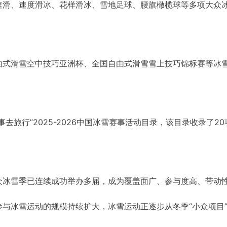
速滑、速度滑冰、花样滑冰、雪地足球、腰旗橄榄球等多项大众
由式滑雪空中技巧亚洲杯、全国自由式滑雪雪上技巧锦标赛等冰
去旅行”2025-2026中国冰雪赛事活动目录，该目录收录了20
众冰雪季已连续成功举办多届，成为覆盖面广、参与度高、带动
与冰雪运动的规模持续扩大，冰雪运动正逐步从冬季“小众项目