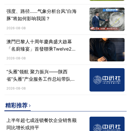
强度、路径……气象分析台风“白海
豚”将如何影响我国？
2026-08-08
澳門巴黎人十周年慶典盛大啟幕
「名廚臻宴」首發聯乘Twelve25
演繹極致法式風雅
2026-08-08
“头雁”领航 聚力振兴​——陕西
省“头雁”产业服务工作总站带队参
加西北（西安）农资双交会
2026-08-08
精彩推荐
上半年超七成连锁餐饮企业销售额
同比增长或持平