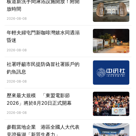
板道新洗手間淋浴設施開放！附開
放時間
2026-08-08
年輕夫婦屯門新咖啡灣嬉水同遇溺
昏迷
2026-08-08
社署呼籲市民提防偽冒社署賬戶的
釣魚訊息
2026-08-08
歷來最大規模 「東盟電影節
2026」將於8月20日正式開幕
2026-08-08
參觀當地企業 港區全國人大代表
見證蕪湖「新質生產力」