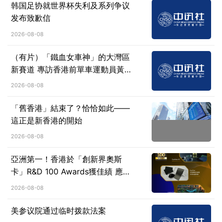
韩国足协就世界杯失利及系列争议
发布致歉信
2026-08-08
（有片）「鐵血女車神」的大灣區
新賽道 專訪香港前單車運動員黃
蘊瑤
2026-08-08
「舊香港」結束了？恰恰如此——
這正是新香港的開始
2026-08-08
亞洲第一！香港於「創新界奧斯
卡」R&D 100 Awards獲佳績 應科
院勇奪三項大獎
2026-08-08
美参议院通过临时拨款法案