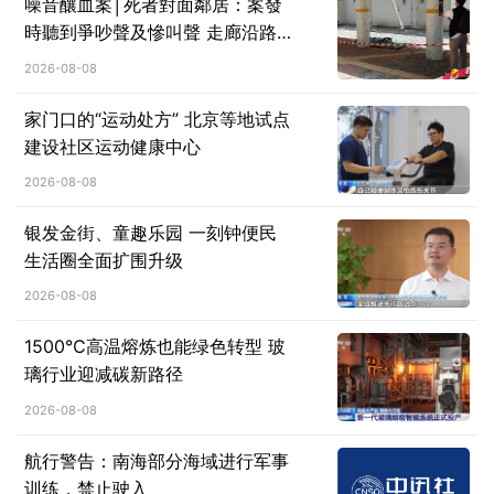
噪音釀血案│死者對面鄰居：案發
時聽到爭吵聲及慘叫聲 走廊沿路
滿是血
2026-08-08
家门口的“运动处方” 北京等地试点
建设社区运动健康中心
2026-08-08
银发金街、童趣乐园 一刻钟便民
生活圈全面扩围升级
2026-08-08
1500℃高温熔炼也能绿色转型 玻
璃行业迎减碳新路径
2026-08-08
航行警告：南海部分海域进行军事
训练，禁止驶入