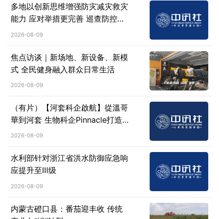
多地以创新思维增强防灾减灾救灾
能力 应对举措更完善 巡查防控更
高效
2026-08-09
焦点访谈｜新场地、新设备、新模
式 全民健身融入群众日常生活
2026-08-09
（有片）【河套科企啟航】從溫哥
華到河套 生物科企Pinnacle打造
灣區「細胞工廠」
2026-08-09
水利部针对浙江省洪水防御应急响
应提升至Ⅲ级
2026-08-09
内蒙古磴口县：番茄迎丰收 传统