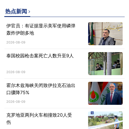
热点新闻
伊官员：有证据显示美军使用磷弹
轰炸伊朗多地
2026-08-09
泰国校园枪击案死亡人数升至9人
2026-08-09
霍尔木兹海峡关闭致伊拉克石油出
口骤降75%
2026-08-09
克罗地亚两列火车相撞致20人受
伤