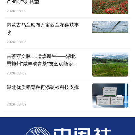
产业向“绿”转型
2026-08-09
内蒙古乌兰察布万亩西兰花喜获丰
收
2026-08-09
古茶守文脉 非遗焕新生——湖北
恩施州“咸丰晌青茶”技艺赋能乡村
振兴纪实
2026-08-09
湖北优质稻育种再添硬核科技支撑
2026-08-09