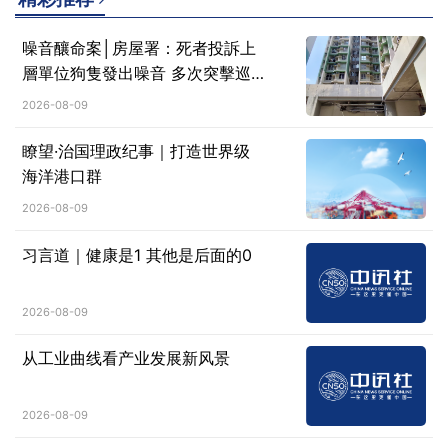
噪音釀命案│房屋署：死者投訴上
層單位狗隻發出噪音 多次突擊巡
查均無發現噪音滋擾
2026-08-09
瞭望·治国理政纪事｜打造世界级
海洋港口群
2026-08-09
习言道｜健康是1 其他是后面的0
2026-08-09
从工业曲线看产业发展新风景
2026-08-09