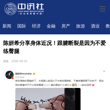
新闻
国际
经济
金融
房产
旅游
酒业
教
陈妍希分享身体近况！跟腱断裂是因为不爱
练臀腿
搜狐
2026-06-02