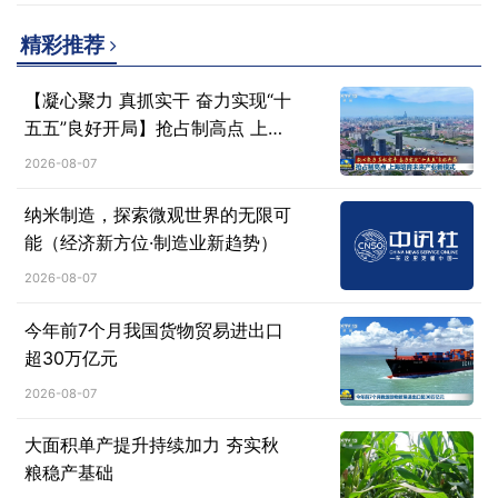
精彩推荐
【凝心聚力 真抓实干 奋力实现“十
五五”良好开局】抢占制高点 上海
培育未来产业新模式
2026-08-07
纳米制造，探索微观世界的无限可
能（经济新方位·制造业新趋势）
2026-08-07
今年前7个月我国货物贸易进出口
超30万亿元
2026-08-07
大面积单产提升持续加力 夯实秋
粮稳产基础