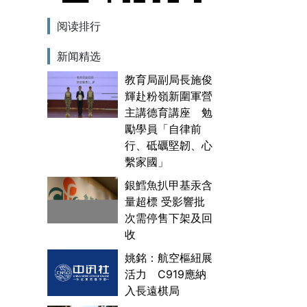
阅读排行
新闻精选
教育局副局長施俊
輝赴粉嶺新圍軍營
主講德育講座 勉
勵學員「自律前
行、砥礪堅韌、心
繫家國」
銀鱈魚扒甲基汞含
量超標 受影響批
次需停售下架及回
收
姚銘：航空樞紐展
活力 C919應納
入長遠棋局