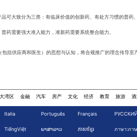
产品可大致分为三类：有临床价值的创新药、有处方习惯的普药
，普药需要强大准入能力，准新药需要系统整合能力。
（包括供应商和医生）的思想与认知，将合规推广的理念传导至
大湾区
金融
汽车
房产
文化
经济
教育
旅游
酒
Italia
Português
Français
РУССКИ
TiếngViệt
ພາສາລາວ
ភាសាខ្មែរ
ภาษา:ภา