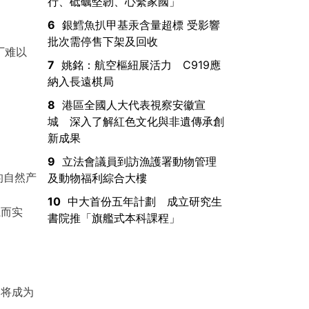
行、砥礪堅韌、心繫家國」
6
銀鱈魚扒甲基汞含量超標 受影響
批次需停售下架及回收
厂难以
7
姚銘：航空樞紐展活力 C919應
納入長遠棋局
8
港區全國人大代表視察安徽宣
城 深入了解紅色文化與非遺傳承創
新成果
9
立法會議員到訪漁護署動物管理
的自然产
及動物福利綜合大樓
10
中大首份五年計劃 成立研究生
系而实
書院推「旗艦式本科課程」
，将成为