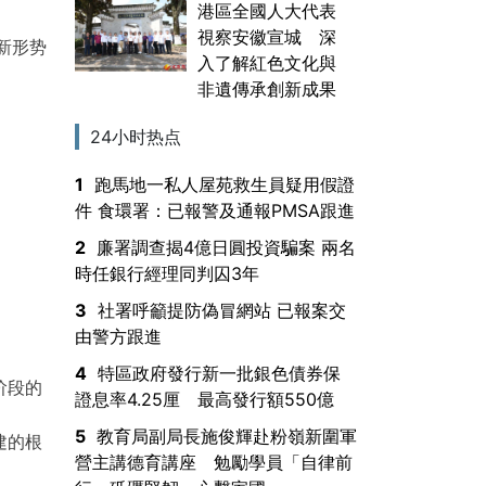
港區全國人大代表
視察安徽宣城 深
新形势
入了解紅色文化與
非遺傳承創新成果
24小时热点
1
跑馬地一私人屋苑救生員疑用假證
件 食環署：已報警及通報PMSA跟進
2
廉署調查揭4億日圓投資騙案 兩名
時任銀行經理同判囚3年
3
社署呼籲提防偽冒網站 已報案交
由警方跟進
4
特區政府發行新一批銀色債券保
阶段的
證息率4.25厘 最高發行額550億
5
教育局副局長施俊輝赴粉嶺新圍軍
建的根
營主講德育講座 勉勵學員「自律前