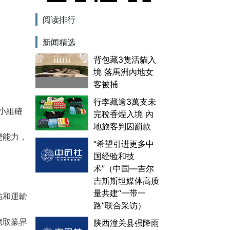
阅读排行
新闻精选
背包藏3隻活貓入
境 落馬洲內地女
客被捕
行李藏逾3萬支未
小組確
完稅香煙入境 內
地旅客判囚罰款
變能力，
“希望引进更多中
国经验和技
术”（中国—吉尔
吉斯斯坦媒体高质
量共建“一带一
強和運輸
路”联合采访）
聽取業界
陕西潼关县强降雨