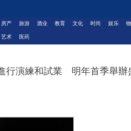
房产
旅游
酒业
教育
文化
时尚
娱乐
艺术
医药
進行演練和試業 明年首季舉辦