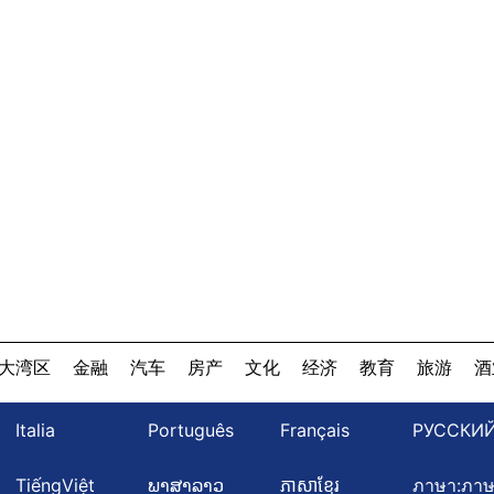
大湾区
金融
汽车
房产
文化
经济
教育
旅游
酒
Italia
Português
Français
РУССКИ
TiếngViệt
ພາສາລາວ
ភាសាខ្មែរ
ภาษา:ภา