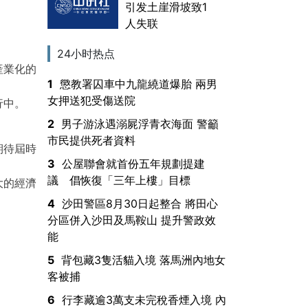
引发土崖滑坡致1
人失联
24小时热点
產業化的
1
懲教署囚車中九龍繞道爆胎 兩男
女押送犯受傷送院
行中。
2
男子游泳遇溺屍浮青衣海面 警籲
市民提供死者資料
期待屆時
3
公屋聯會就首份五年規劃提建
議 倡恢復「三年上樓」目標
大的經濟
4
沙田警區8月30日起整合 將田心
分區併入沙田及馬鞍山 提升警政效
能
5
背包藏3隻活貓入境 落馬洲內地女
客被捕
6
行李藏逾3萬支未完稅香煙入境 內