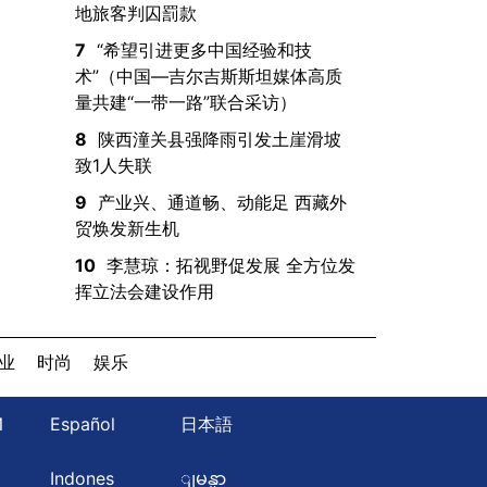
地旅客判囚罰款
7
“希望引进更多中国经验和技
术”（中国—吉尔吉斯斯坦媒体高质
量共建“一带一路”联合采访）
8
陕西潼关县强降雨引发土崖滑坡
致1人失联
9
产业兴、通道畅、动能足 西藏外
贸焕发新生机
10
李慧琼：拓视野促发展 全方位发
挥立法会建设作用
业
时尚
娱乐
Й
Español
日本語
ษ
Indones
ျမန္မာ