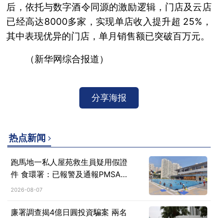
后，依托与数字酒令同源的激励逻辑，门店及云店
已经高达8000多家，实现单店收入提升超 25%，
其中表现优异的门店，单月销售额已突破百万元。
（新华网综合报道）
分享海报
热点新闻
跑馬地一私人屋苑救生員疑用假證
件 食環署：已報警及通報PMSA跟
進
2026-08-07
廉署調查揭4億日圓投資騙案 兩名