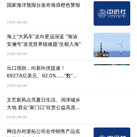
国家海洋预报台发布海浪橙色警报
2026-08-06
海上“大风车”走向更远深蓝 “海油
安澜号”攻克世界级难题“生根入海”
2026-08-06
出口强劲，向新向优提速！
6927.6亿美元、92.0%……“数”说
机械工业行业运行亮点
2026-08-06
文艺新风点亮夏日生活、润泽城乡
大地 群众“家门口”欣赏公益高质量
演出
2026-08-06
网信办对派拓公司在华销售产品实