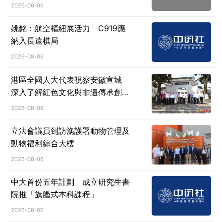
2026-08-06
姚銘：航空樞紐展活力 C919應
納入長遠棋局
2026-08-06
港區全國人大代表視察安徽宣城
深入了解紅色文化與非遺傳承創新
成果
2026-08-06
立法會議員到訪漁護署動物管理及
動物福利綜合大樓
2026-08-06
中大首份五年計劃 成立研究生書
院推「旗艦式本科課程」
2026-08-06