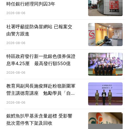
時任銀行經理同判囚3年
2026-08-06
社署呼籲提防偽冒網站 已報案交
由警方跟進
2026-08-06
特區政府發行新一批銀色債券保證
息率4.25厘 最高發行額550億
2026-08-06
教育局副局長施俊輝赴粉嶺新圍軍
營主講德育講座 勉勵學員「自律
前行、砥礪堅韌、心繫家國」
2026-08-06
銀鱈魚扒甲基汞含量超標 受影響
批次需停售下架及回收