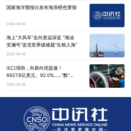
国家海洋预报台发布海浪橙色警报
2026-08-06
海上“大风车”走向更远深蓝 “海油
安澜号”攻克世界级难题“生根入海”
2026-08-06
出口强劲，向新向优提速！
6927.6亿美元、92.0%……“数”说
机械工业行业运行亮点
2026-08-06