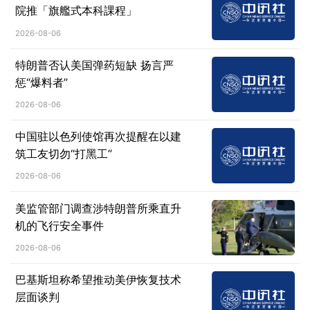
院推「旗艦式本科課程」
2026-08-06
特朗普否认美国弹药短缺 扬言严
惩“爆料者”
2026-08-06
中国驻以色列使馆再次提醒在以建
筑工友切勿“打黑工”
2026-08-06
美监管部门调查涉特朗普所乘直升
机的飞行安全事件
2026-08-06
巴基斯坦称希望推动美伊恢复技术
层面谈判