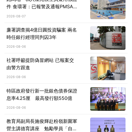
件 食環署：已報警及通報PMSA跟
進
2026-08-07
廉署調查揭4億日圓投資騙案 兩名
時任銀行經理同判囚3年
2026-08-06
社署呼籲提防偽冒網站 已報案交
由警方跟進
2026-08-06
特區政府發行新一批銀色債券保證
息率4.25厘 最高發行額550億
2026-08-06
教育局副局長施俊輝赴粉嶺新圍軍
營主講德育講座 勉勵學員「自律