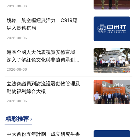
前行、砥礪堅韌、心繫家國」
2026-08-06
姚銘：航空樞紐展活力 C919應
納入長遠棋局
2026-08-06
港區全國人大代表視察安徽宣城
深入了解紅色文化與非遺傳承創新
成果
2026-08-06
立法會議員到訪漁護署動物管理及
動物福利綜合大樓
2026-08-06
精彩推荐
中大首份五年計劃 成立研究生書