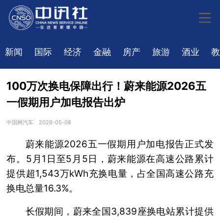
新闻
国际
经济
金融
房产
旅游
酒业
教
100万次换电保障出行！蔚来能源2026五
一假期用户加电报告出炉
中国网汽车
2026-05-08
蔚来能源2026五一假期用户加电报告正式发
布。5月1日至5月5日，蔚来能源在高速公路累计
提供超1,543万kWh充换电量，占全国高速公路充
换电总量16.3%。
长假期间，蔚来全国3,839座换电站累计提供