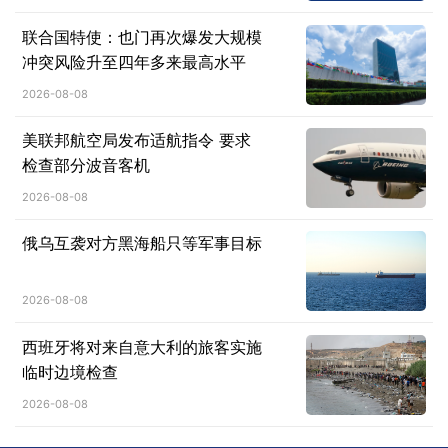
联合国特使：也门再次爆发大规模
冲突风险升至四年多来最高水平
2026-08-08
美联邦航空局发布适航指令 要求
检查部分波音客机
2026-08-08
俄乌互袭对方黑海船只等军事目标
2026-08-08
西班牙将对来自意大利的旅客实施
临时边境检查
2026-08-08