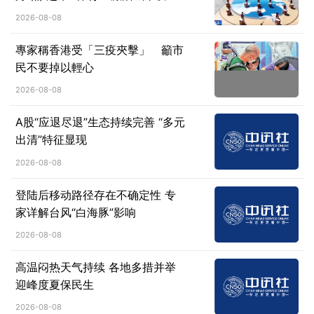
新动能
2026-08-08
專家稱香港受「三疫夾擊」 籲市
民不要掉以輕心
2026-08-08
A股“应退尽退”生态持续完善 “多元
出清”特征显现
2026-08-08
登陆后移动路径存在不确定性 专
家详解台风“白海豚”影响
2026-08-08
高温闷热天气持续 各地多措并举
迎峰度夏保民生
2026-08-08