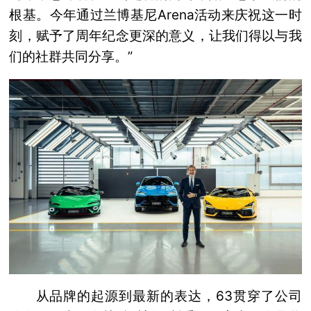
根基。今年通过兰博基尼Arena活动来庆祝这一时
刻，赋予了周年纪念更深的意义，让我们得以与我
们的社群共同分享。”
从品牌的起源到最新的表达，63贯穿了公司