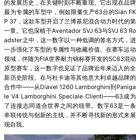
的发展历史，在关键时刻不断重现。它出现在品牌
最为专属的车型中，例如限量生产63台的Sián FK
P 37，这款车型开启了兰博基尼混合动力时代的第
一章。它也深植于Aventador SVJ 63与SVJ 63 Ro
adster之中，这一数字以一种低调的签名方式，进
一步强化了车型的专属性与收藏价值。在赛车运动
领域，伴随为FIA世界耐力锦标赛开发的SC63混动
原型赛车，这一数字也见证了品牌近年来迈入的全
新历史阶段。在与杜卡迪等其他意大利卓越品牌的
合作中——从Diavel 1260 Lamborghini到Paniga
le V4 Lamborghini Speciale Clienti——63成为
了连接志同道合世界之间的纽带。数字63是一条
串联传统与创新的主线，并不断寻找新的形式来展
现自我。