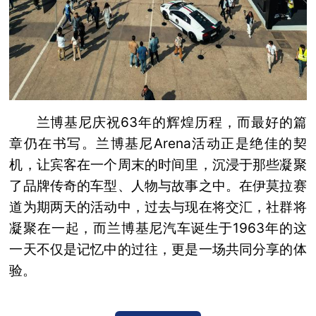
兰博基尼庆祝63年的辉煌历程，而最好的篇
章仍在书写。兰博基尼Arena活动正是绝佳的契
机，让宾客在一个周末的时间里，沉浸于那些凝聚
了品牌传奇的车型、人物与故事之中。在伊莫拉赛
道为期两天的活动中，过去与现在将交汇，社群将
凝聚在一起，而兰博基尼汽车诞生于1963年的这
一天不仅是记忆中的过往，更是一场共同分享的体
验。