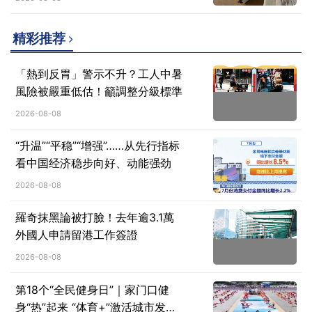
精彩推荐
「熱到反胃」警示不升？工人中暑
風險被嚴重低估！籲調整分級標準
2026-08-08
“升温”“平稳”“增强”……从先行指标
看中国经济稳步向好、动能强劲
2026-08-08
羅奇抹黑論被打臉！去年逾3.1萬
外國人申請留港工作簽證
2026-08-08
第18个“全民健身日”｜家门口健
身“热”起来 “体育+”激活城市发展