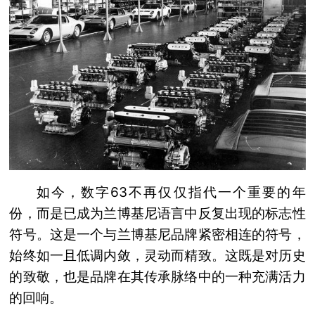
如今，数字63不再仅仅指代一个重要的年
份，而是已成为兰博基尼语言中反复出现的标志性
符号。这是一个与兰博基尼品牌紧密相连的符号，
始终如一且低调内敛，灵动而精致。这既是对历史
的致敬，也是品牌在其传承脉络中的一种充满活力
的回响。