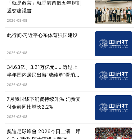
「就是敢言」就香港首個五年規劃
遞交建議書
2026-08-08
此行间·习近平心系体育强国建设
2026-08-08
34.63亿、3.21万亿元……透过上
半年国内居民出游“成绩单”看消费
新动向
2026-08-08
7月我国线下消费持续升温 消费支
付金额同比增长2.2%
2026-08-08
奧迪足球峰會 2026今日上演 拜
仁2：1擊敗阿士東維拉奪冠