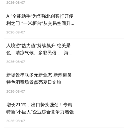
2026-08-07
AI“全能助手”为华强北创客打开便
利之门 “一米柜台”从交易空间升级
为创新体验空间
2026-08-07
入境游“热力值”持续飙升 绝美景
色、清凉气候、多彩民俗……海外
游客沉浸体验
2026-08-07
新场景串联多元新业态 新潮避暑
特色消费场景点亮夏日文旅
2026-08-07
增长21.1%，出口势头强劲！专精
特新“小巨人”企业综合竞争力增强
2026-08-07