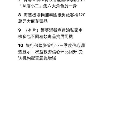
「AI店小二」集六大角色於一身
8
海關機場拘捕泰國抵男旅客檢120
萬元大麻花毒品
9
（有片）警葵涌截查違泊私家車
檢多包不同種類毒品拘男司機
10
银行保险资管行业三季度信心调
查显示：权益投资信心环比回升 受
访机构配置意愿增强