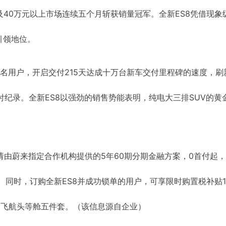
别以及40万元以上市场连续五个月斩获销量冠军。全新ES8凭借现象
引领地位。
000名用户，开启交付215天达成十万台新车交付里程碑的速度，刷
付纪录。全新ES8以强劲的销售势能表明，纯电大三排SUV的黄
申请由蔚来指定合作机构提供的5年60期分期金融方案，0首付起
。同时，订购全新ES8并成功锁单的用户，可享限时购置税补贴10
及飞航头等舱五件套。（该信息源自企业）