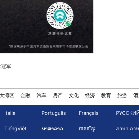
量冠军
大湾区
金融
汽车
房产
文化
经济
教育
旅游
酒
Italia
Português
Français
РУССКИ
TiếngViệt
ພາສາລາວ
ភាសាខ្មែរ
ภาษา:ภา