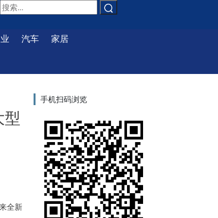
物业
汽车
家居
手机扫码浏览
大型
蔚来全新