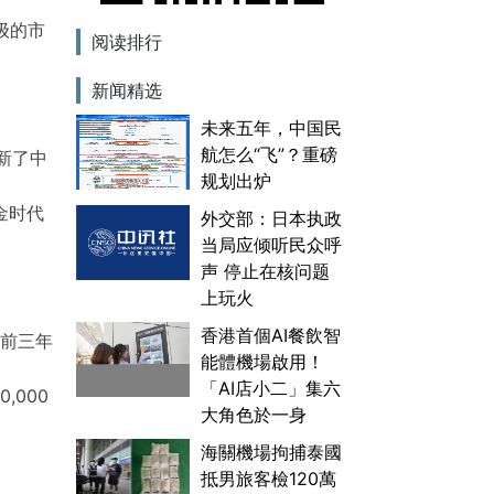
级的市
阅读排行
新闻精选
未来五年，中国民
航怎么“飞”？重磅
新了中
规划出炉
金时代
外交部：日本执政
当局应倾听民众呼
声 停止在核问题
上玩火
香港首個AI餐飲智
，前三年
能體機場啟用！
「AI店小二」集六
,000
大角色於一身
海關機場拘捕泰國
抵男旅客檢120萬