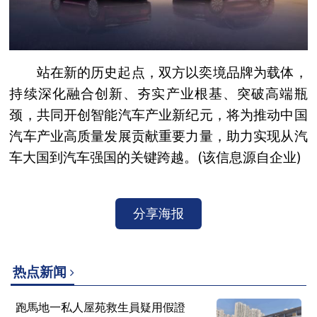
站在新的历史起点，双方以奕境品牌为载体，
持续深化融合创新、夯实产业根基、突破高端瓶
颈，共同开创智能汽车产业新纪元，将为推动中国
汽车产业高质量发展贡献重要力量，助力实现从汽
车大国到汽车强国的关键跨越。(该信息源自企业)
分享海报
热点新闻
跑馬地一私人屋苑救生員疑用假證