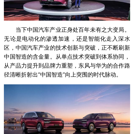
当下中国汽车产业正身处百年未有之大变局。
无论是电动化的渗透加速，还是智能化走入深水
区，中国汽车产业的技术创新与突破，正不断刷新
中国智造的含金量。从单点技术突破到体系协同，
从产品力提升到品牌力重塑，东风与华为的合作路
径清晰折射出“中国智造”向上突围的时代脉动。