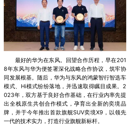
最好的华为在东风。回望合作历程，早在201
8年东风与华为便签署深化战略合作协议，筑牢协
同发展根基。随后，华为与东风的鸿蒙智行智选车
模式、Hi模式纷纷落地，并迅速取得瞩目成果。2
023年，双方基于良好合作基础，在行业内率先提
出全栈原生共创合作模式，孕育出全新的奕境品
牌，并于今年推出首款旗舰SUV奕境X9，以领先
一代的技术实力，打造行业旗舰新标杆。