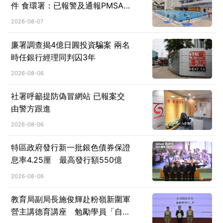
件 食環署：已報警及通報PMSA跟
進
2026-08-07
廉署調查揭4億日圓投資騙案 兩名
時任銀行經理同判囚3年
2026-08-06
社署呼籲提防偽冒網站 已報案交
由警方跟進
2026-08-06
特區政府發行新一批銀色債券保證
息率4.25厘 最高發行額550億
2026-08-06
教育局副局長施俊輝赴粉嶺新圍軍
營主講德育講座 勉勵學員「自律