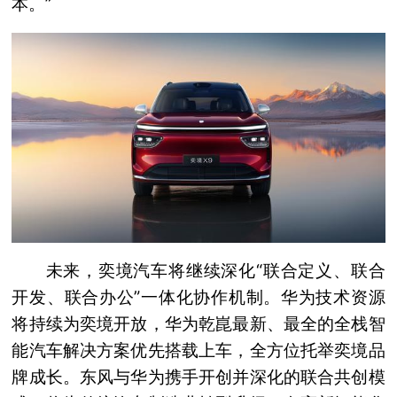
本。”
未来，奕境汽车将继续深化“联合定义、联合
开发、联合办公”一体化协作机制。华为技术资源
将持续为奕境开放，华为乾崑最新、最全的全栈智
能汽车解决方案优先搭载上车，全方位托举奕境品
牌成长。东风与华为携手开创并深化的联合共创模