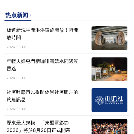
热点新闻
板道新洗手間淋浴設施開放！附開
放時間
2026-08-08
年輕夫婦屯門新咖啡灣嬉水同遇溺
昏迷
2026-08-08
社署呼籲市民提防偽冒社署賬戶的
釣魚訊息
2026-08-08
歷來最大規模 「東盟電影節
2026」將於8月20日正式開幕