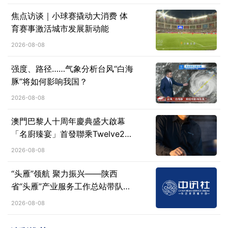
焦点访谈｜小球赛撬动大消费 体
育赛事激活城市发展新动能
2026-08-08
强度、路径……气象分析台风“白海
豚”将如何影响我国？
2026-08-08
澳門巴黎人十周年慶典盛大啟幕
「名廚臻宴」首發聯乘Twelve25
演繹極致法式風雅
2026-08-08
“头雁”领航 聚力振兴​——陕西
省“头雁”产业服务工作总站带队参
加西北（西安）农资双交会
2026-08-08