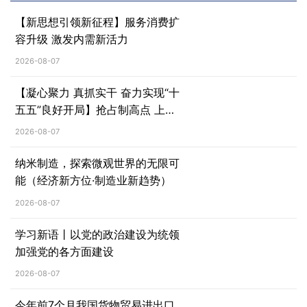
【新思想引领新征程】服务消费扩
容升级 激发内需新活力
2026-08-07
【凝心聚力 真抓实干 奋力实现“十
五五”良好开局】抢占制高点 上海
培育未来产业新模式
2026-08-07
纳米制造，探索微观世界的无限可
能（经济新方位·制造业新趋势）
2026-08-07
学习新语丨以党的政治建设为统领
加强党的各方面建设
2026-08-07
今年前7个月我国货物贸易进出口