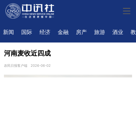
新闻
国际
经济
金融
房产
旅游
酒业
教
河南麦收近四成
农民日报客户端
2026-06-02