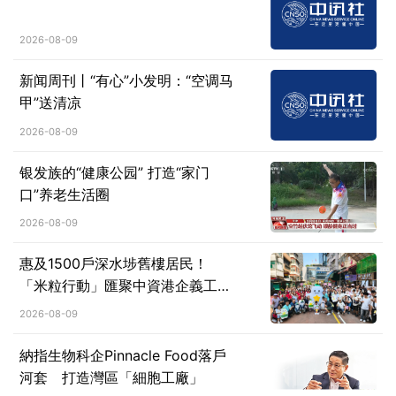
2026-08-09
新闻周刊丨“有心”小发明：“空调马
甲”送清凉
2026-08-09
银发族的“健康公园” 打造“家门
口”养老生活圈
2026-08-09
惠及1500戶深水埗舊樓居民！
「米粒行動」匯聚中資港企義工力
量深耕社區
2026-08-09
納指生物科企Pinnacle Food落戶
河套 打造灣區「細胞工廠」