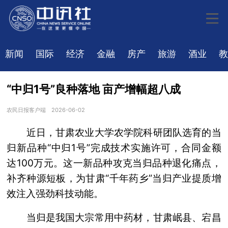
新闻
国际
经济
金融
房产
旅游
酒业
教
“中归1号”良种落地 亩产增幅超八成
农民日报客户端
2026-06-02
近日，甘肃农业大学农学院科研团队选育的当
归新品种“中归1号”完成技术实施许可，合同金额
达100万元。这一新品种攻克当归品种退化痛点，
补齐种源短板，为甘肃“千年药乡”当归产业提质增
效注入强劲科技动能。
当归是我国大宗常用中药材，甘肃岷县、宕昌