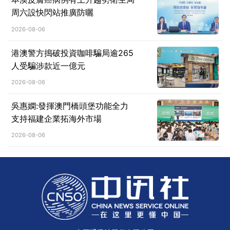
周六設快閃站推廣防曬
2026-08-06
港澳警方搗破投資咖啡騙局逾265
人受騙涉款近一億元
2026-08-06
吳惠嫻:發揮澳門橋頭堡功能全力
支持福建企業拓海外市場
2026-08-06