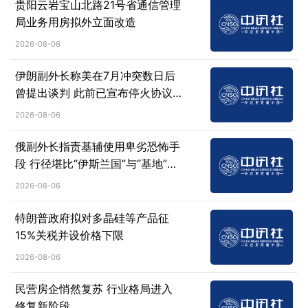
贵阳云岩宝山北路21号省通信管理
局业务用房拟外立面改造
2026-08-06
伊朗副外长称美在7月冲突数日后
曾提出谈判 此前已宣布停火协议
失效
2026-08-06
俄副外长指责基辅使用卑劣恐怖手
段 行径堪比“伊斯兰国”与“基地”组
织
2026-08-06
特朗普政府拟对多晶硅等产品征
15%关税并设价格下限
2026-08-06
民营房企悄然复苏 行业格局进入
修复新阶段