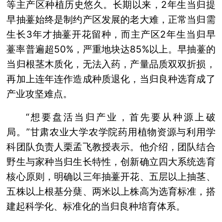
等主产区种植历史悠久。长期以来，2年生当归提
早抽薹始终是制约产区发展的老大难，正常当归需
生长3年才抽薹开花留种，而主产区2年生当归早
薹率普遍超50%，严重地块达85%以上。早抽薹的
当归根茎木质化，无法入药，产量品质双双折损，
再加上连年连作造成种质退化，当归良种选育成了
产业攻坚难点。
“想要盘活当归产业，首先要从种源上破
局。”甘肃农业大学农学院药用植物资源与利用学
科团队负责人栗孟飞教授表示。他介绍，团队结合
野生与家种当归生长特性，创新确立四大系统选育
核心原则，明确以三年抽薹开花、五层以上抽茎、
五株以上根基分蘖、两米以上株高为选育标准，搭
建起科学化、标准化的当归良种培育体系。