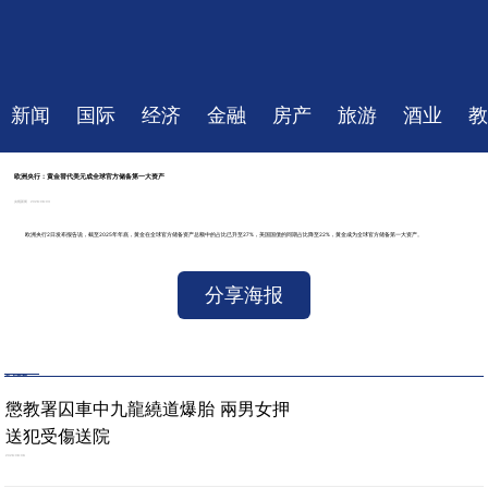
新闻
国际
经济
金融
房产
旅游
酒业
教
欧洲央行：黄金替代美元成全球官方储备第一大资产
央视新闻
2026-06-03
欧洲央行2日发布报告说，截至2025年年底，黄金在全球官方储备资产总额中的占比已升至27%，美国国债的同期占比降至22%，黄金成为全球官方储备第一大资产。
分享海报
热点新闻
懲教署囚車中九龍繞道爆胎 兩男女押
送犯受傷送院
2026-08-06