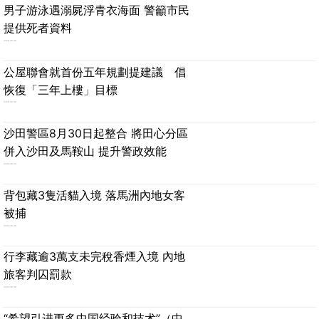
男子游泳遇溺屍浮青衣海面 警籲市民
提供死者資料
2026-08-06
公屋聯會就首份五年規劃提建議 倡
恢復「三年上樓」目標
2026-08-06
沙田警區8月30日起整合 將田心分區
併入沙田及馬鞍山 提升警政效能
2026-08-06
背包藏3隻活貓入境 落馬洲內地女客
被捕
2026-08-06
行李藏逾3萬支未完稅香煙入境 內地
旅客判囚罰款
2026-08-06
“希望引进更多中国经验和技术”（中