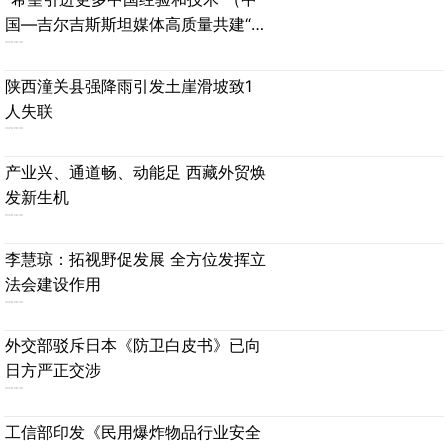
国—吉尔吉斯斯坦媒体高质量共建“一
带一路”联合采访）
2026-08-06
陕西潼关县强降雨引发土崖滑坡致1
人失联
2026-08-06
产业兴、通道畅、动能足 西藏外贸焕
发新生机
2026-08-06
李慧琼：拓视野促发展 全方位发挥立
法会建设作用
2026-08-06
外交部驳斥日本《防卫白皮书》已向
日方严正交涉
2026-08-06
工信部印发《民用爆炸物品行业安全