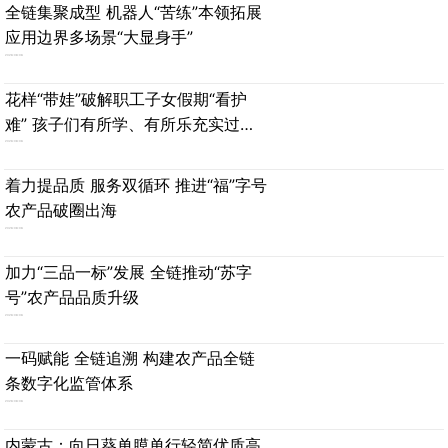
全链集聚成型 机器人“苦练”本领拓展
应用边界多场景“大显身手”
2026-08-06
花样“带娃”破解职工子女假期“看护
难” 孩子们有所学、有所乐充实过暑
假
2026-08-06
着力提品质 服务双循环 推进“福”字号
农产品破圈出海
2026-08-06
加力“三品一标”发展 全链推动“苏字
号”农产品品质升级
2026-08-06
一码赋能 全链追溯 构建农产品全链
条数字化监管体系
2026-08-06
内蒙古：向日葵单膜单行轻简优质高